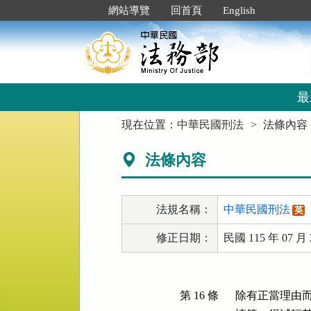
跳
:::
網站導覽
回首頁
English
到
主
要
內
容
區
最
塊
:::
現在位置：
中華民國刑法
法條內容
法條內容
法規名稱：
中華民國刑法
英
修正日期：
民國 115 年 07 月 
第 16 條
除有正當理由而