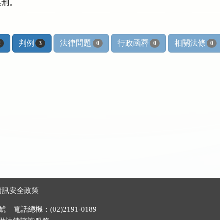
其刑。
判例
法律問題
行政函釋
相關法條
2
3
0
0
0
資訊安全政策
電話總機：(02)2191-0189