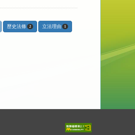
歷史法條
立法理由
2
1