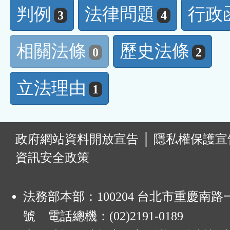
判例
法律問題
行政
3
4
相關法條
歷史法條
0
2
立法理由
1
:
政府網站資料開放宣告
│
隱私權保護宣
資訊安全政策
法務部本部：100204 台北市重慶南路一
號 電話總機：(02)2191-0189