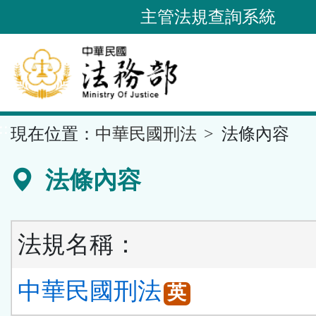
跳
主管法規查詢系統
到
主
要
內
容
::
現在位置：
中華民國刑法
法條內容
區
塊
法條內容
法規名稱：
中華民國刑法
英