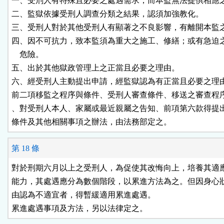
一、受刑人有特殊且必要之處遇需求，而本監無法提供相應之
二、監獄依據受刑人調查分類之結果，認須加強教化。

三、受刑人對於其他受刑人有顯著之不良影響，有離開本監之
四、因不可抗力，致本監須為重大之施工、修繕；或有急迫之
    危險。

五、出於其他獄政管理上之正當且必要之理由。

六、經受刑人主動提出申請，經監獄認為有正當且必要之理由
前二項移監之程序與條件、受刑人審查條件、移送之審查程序
、對受刑人本人、家屬或最近親屬之告知、前項第六款得提出
條件及其他相關事項之辦法，由法務部定之。
第 18 條
對於刑期六月以上之受刑人，為促使其改悔向上，培養其適應
能力，其處遇應分為數個階段，以累進方法為之。但因身心狀
由認為不適宜者，得暫緩適用累進處遇。

累進處遇事項及方法，另以法律定之。