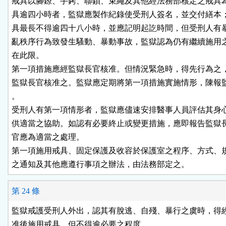
戒具以腳鐐、手銬、聯鎖、束繩及其他經法務部核定之戒具為
具逾四小時者，監獄應製作紀錄使受刑人簽名，並交付繕本；
具最長不得逾四十八小時，並應記明起訖時間，但受刑人有暴
亂秩序行為致發生騷動、暴動事故，監獄認為仍有繼續施用之
在此限。

第一項措施應經監獄長官核准。但情況緊急時，得先行為之，
監獄長官核准之。監獄應定期將第一項措施實施情形，陳報監
。

受刑人有第一項情形者，監獄應儘速安排醫事人員評估其身心
供適當之協助。如認有必要終止或變更措施，應即報告監獄長
官應為適當之處理。

第一項施用戒具、固定保護及收容於保護室之程序、方式、規
之通知及其他應遵行事項之辦法，由法務部定之。
第 24 條
監獄戒護受刑人外出，認其有脫逃、自殘、暴行之虞時，得經
准後施用戒具。但不得逾必要之程度。
