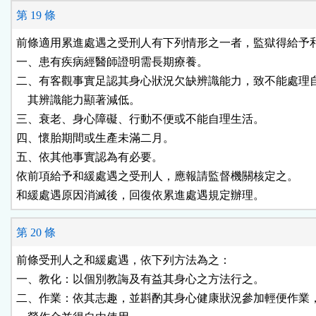
第 19 條
前條適用累進處遇之受刑人有下列情形之一者，監獄得給予和
一、患有疾病經醫師證明需長期療養。

二、有客觀事實足認其身心狀況欠缺辨識能力，致不能處理自
    其辨識能力顯著減低。

三、衰老、身心障礙、行動不便或不能自理生活。

四、懷胎期間或生產未滿二月。

五、依其他事實認為有必要。

依前項給予和緩處遇之受刑人，應報請監督機關核定之。

和緩處遇原因消滅後，回復依累進處遇規定辦理。
第 20 條
前條受刑人之和緩處遇，依下列方法為之：

一、教化：以個別教誨及有益其身心之方法行之。

二、作業：依其志趣，並斟酌其身心健康狀況參加輕便作業，