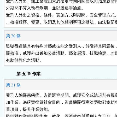
受刑人外出，無正當理由未於指定時間內回監或向指定處所報
外期間不算入執行刑期，並以脫逃罪論處。

受刑人外出之資格、條件、實施方式與期間、安全管理方式、
、核准程序、變更、取消及其他相關事項之辦法，由法務部
第 30 條
監獄得遴選具有特殊才藝或技能之受刑人，於徵得其同意後，
關核准，戒護外出參加公益活動、藝文展演、技職檢定、才藝
有助於教化之活動。
第 五 章 作業
第 31 條
受刑人除罹患疾病、入監調查期間、戒護安全或法規別有規定
加作業。為落實復歸社會目的，監督機關得商洽勞動部協助各
業項目，提升作業效能。

監獄對作業應斟酌衛生、教化、經濟效益與受刑人之刑期、健