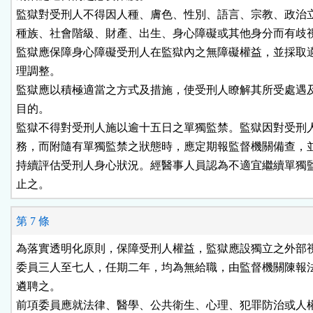
監獄對受刑人不得因人種、膚色、性別、語言、宗教、政治立
種族、社會階級、財產、出生、身心障礙或其他身分而有歧視
監獄應保障身心障礙受刑人在監獄內之無障礙權益，並採取適
理調整。

監獄應以積極適當之方式及措施，使受刑人瞭解其所受處遇及
目的。

監獄不得對受刑人施以逾十五日之單獨監禁。監獄因對受刑人
務，而附隨有單獨監禁之狀態時，應定期報監督機關備查，並
持續評估受刑人身心狀況。經醫事人員認為不適宜繼續單獨監
止之。
第 7 條
為落實透明化原則，保障受刑人權益，監獄應設獨立之外部視
委員三人至七人，任期二年，均為無給職，由監督機關陳報法
遴聘之。

前項委員應就法律、醫學、公共衛生、心理、犯罪防治或人權