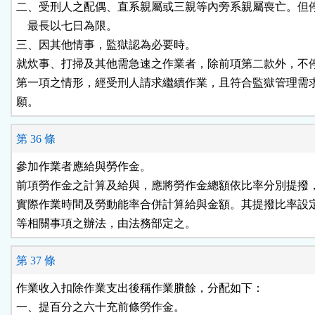
二、受刑人之配偶、直系親屬或三親等內旁系親屬喪亡。但停
    最長以七日為限。

三、因其他情事，監獄認為必要時。

就炊事、打掃及其他需急速之作業者，除前項第二款外，不停
第一項之情形，經受刑人請求繼續作業，且符合監獄管理需求
願。
第 36 條
參加作業者應給與勞作金。

前項勞作金之計算及給與，應將勞作金總額依比率分別提撥，
實際作業時間及勞動能率合併計算給與金額。其提撥比率設定
等相關事項之辦法，由法務部定之。
第 37 條
作業收入扣除作業支出後稱作業賸餘，分配如下：

一、提百分之六十充前條勞作金。
