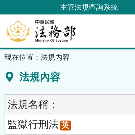
跳
主管法規查詢系統
到
主
要
內
容
::
現在位置：
法規內容
區
塊
法規內容
法規名稱：
監獄行刑法
英