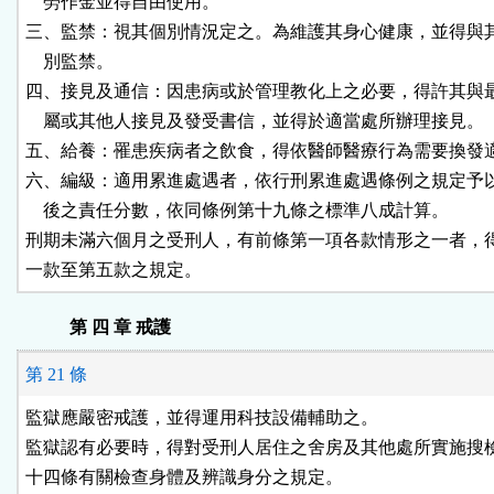
    勞作金並得自由使用。

三、監禁：視其個別情況定之。為維護其身心健康，並得與其
    別監禁。

四、接見及通信：因患病或於管理教化上之必要，得許其與最
    屬或其他人接見及發受書信，並得於適當處所辦理接見。

五、給養：罹患疾病者之飲食，得依醫師醫療行為需要換發適
六、編級：適用累進處遇者，依行刑累進處遇條例之規定予以
    後之責任分數，依同條例第十九條之標準八成計算。

刑期未滿六個月之受刑人，有前條第一項各款情形之一者，得
一款至第五款之規定。
第 四 章 戒護
第 21 條
監獄應嚴密戒護，並得運用科技設備輔助之。

監獄認有必要時，得對受刑人居住之舍房及其他處所實施搜檢
十四條有關檢查身體及辨識身分之規定。
