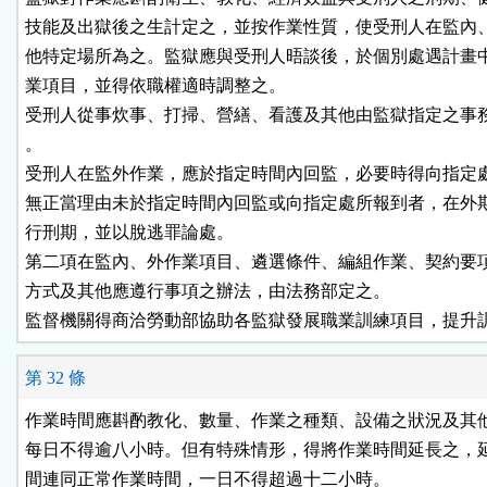
技能及出獄後之生計定之，並按作業性質，使受刑人在監內、
他特定場所為之。監獄應與受刑人晤談後，於個別處遇計畫中
業項目，並得依職權適時調整之。

受刑人從事炊事、打掃、營繕、看護及其他由監獄指定之事務
。

受刑人在監外作業，應於指定時間內回監，必要時得向指定處
無正當理由未於指定時間內回監或向指定處所報到者，在外期
行刑期，並以脫逃罪論處。

第二項在監內、外作業項目、遴選條件、編組作業、契約要項
方式及其他應遵行事項之辦法，由法務部定之。

監督機關得商洽勞動部協助各監獄發展職業訓練項目，提升
第 32 條
作業時間應斟酌教化、數量、作業之種類、設備之狀況及其他
每日不得逾八小時。但有特殊情形，得將作業時間延長之，延
間連同正常作業時間，一日不得超過十二小時。
