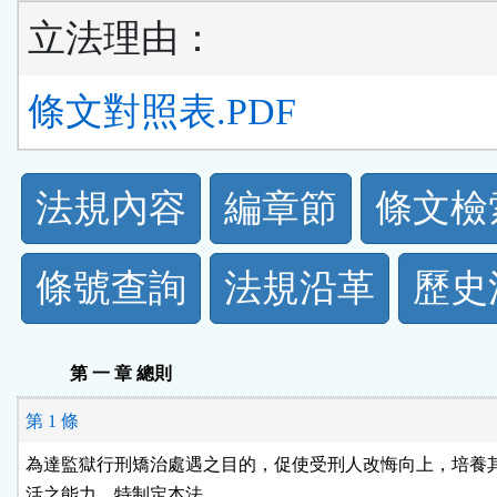
立法理由：
條文對照表.PDF
法
法規內容
編章節
條文檢
規
條號查詢
法規沿革
歷史
功
能
第 一 章 總則
按
第 1 條
鈕
為達監獄行刑矯治處遇之目的，促使受刑人改悔向上，培養其
活之能力，特制定本法。