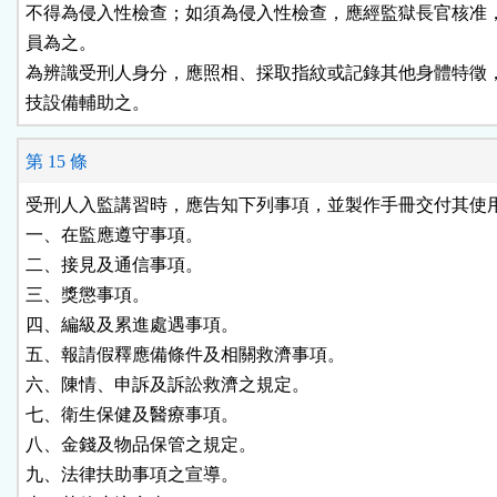
不得為侵入性檢查；如須為侵入性檢查，應經監獄長官核准，
員為之。

為辨識受刑人身分，應照相、採取指紋或記錄其他身體特徵，
技設備輔助之。
第 15 條
受刑人入監講習時，應告知下列事項，並製作手冊交付其使用
一、在監應遵守事項。

二、接見及通信事項。

三、獎懲事項。

四、編級及累進處遇事項。

五、報請假釋應備條件及相關救濟事項。

六、陳情、申訴及訴訟救濟之規定。

七、衛生保健及醫療事項。

八、金錢及物品保管之規定。

九、法律扶助事項之宣導。
