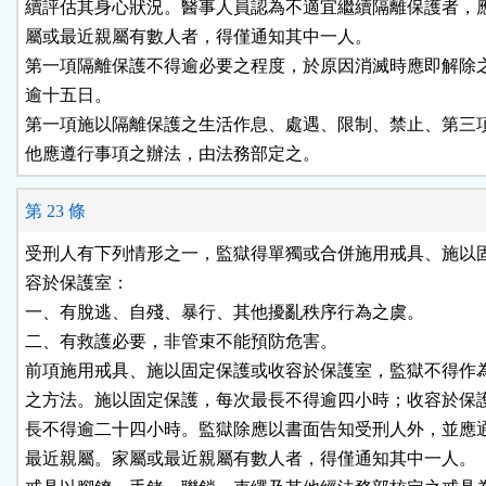
續評估其身心狀況。醫事人員認為不適宜繼續隔離保護者，應
屬或最近親屬有數人者，得僅通知其中一人。

第一項隔離保護不得逾必要之程度，於原因消滅時應即解除之
逾十五日。

第一項施以隔離保護之生活作息、處遇、限制、禁止、第三項
他應遵行事項之辦法，由法務部定之。
第 23 條
受刑人有下列情形之一，監獄得單獨或合併施用戒具、施以固
容於保護室：

一、有脫逃、自殘、暴行、其他擾亂秩序行為之虞。

二、有救護必要，非管束不能預防危害。

前項施用戒具、施以固定保護或收容於保護室，監獄不得作為
之方法。施以固定保護，每次最長不得逾四小時；收容於保護
長不得逾二十四小時。監獄除應以書面告知受刑人外，並應通
最近親屬。家屬或最近親屬有數人者，得僅通知其中一人。
