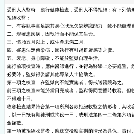
受刑人入監時，應行健康檢查，受刑人不得拒絕；有下列情形
拒絕收監：

一、有客觀事實足認其身心狀況欠缺辨識能力，致不能處理自
二、現罹患疾病，因執行而不能保其生命。

三、懷胎五月以上，或生產未滿二月。

四、罹患法定傳染病，因執行有引起群聚感染之虞。

五、衰老、身心障礙，不能於監獄自理生活。

施行前項檢查時，應由醫師進行，並得為醫學上必要處置。經
必要時，監獄得委請其他專業人士協助之。

第一項之檢查，在監獄內不能實施者，得戒送醫院為之。

前三項之檢查未能於當日完成者，監獄得同意暫時收容。但收
不得逾十日。

收容檢查結果符合第一項所列各款拒絕收監之情形者，其收容
，以一日抵有期徒刑或拘役一日，或刑法第四十二條第六項裁
金額數。

第一項被拒絕收監者，應送交檢察官斟酌情形為具保、責付、