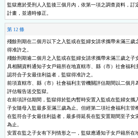
監獄應於受刑人入監後三個月內，依第一項之調查資料，訂定
計畫，並適時修正。
第 12 條
殘餘刑期在二個月以下之入監或在監婦女請求攜帶未滿三歲之
得准許之。

殘餘刑期逾二個月之入監或在監婦女請求攜帶未滿三歲之子女
具相關資料通知子女戶籍所在地直轄市、縣（市）社會福利主
認符合子女最佳利益者，監獄得准許之。

前項直轄市、縣（市）社會福利主管機關評估期間以二個月為
評估報告送交監獄。

在前項評估期間，監獄得於監內暫時安置入監或在監婦女攜入
子女隨母入監最多至滿三歲為止。但經第二項社會福利主管機
在監符合子女最佳利益者，最多得延長在監安置期間至子女滿
為止。

安置在監之子女有下列情形之一，監獄應通知子女戶籍所在地