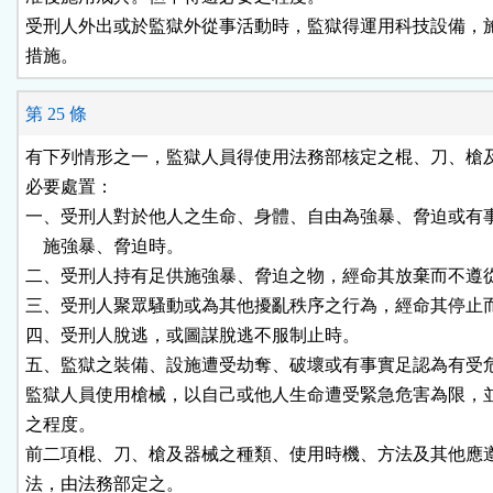
受刑人外出或於監獄外從事活動時，監獄得運用科技設備，施
措施。
第 25 條
有下列情形之一，監獄人員得使用法務部核定之棍、刀、槍及
必要處置：

一、受刑人對於他人之生命、身體、自由為強暴、脅迫或有事
    施強暴、脅迫時。

二、受刑人持有足供施強暴、脅迫之物，經命其放棄而不遵從
三、受刑人聚眾騷動或為其他擾亂秩序之行為，經命其停止而
四、受刑人脫逃，或圖謀脫逃不服制止時。

五、監獄之裝備、設施遭受劫奪、破壞或有事實足認為有受危
監獄人員使用槍械，以自己或他人生命遭受緊急危害為限，並
之程度。

前二項棍、刀、槍及器械之種類、使用時機、方法及其他應遵
法，由法務部定之。