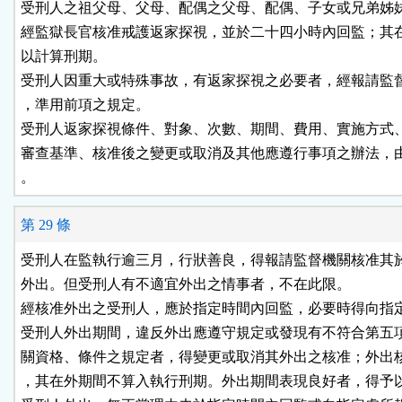
受刑人之祖父母、父母、配偶之父母、配偶、子女或兄弟姊妹
經監獄長官核准戒護返家探視，並於二十四小時內回監；其在
以計算刑期。

受刑人因重大或特殊事故，有返家探視之必要者，經報請監督
，準用前項之規定。

受刑人返家探視條件、對象、次數、期間、費用、實施方式、
審查基準、核准後之變更或取消及其他應遵行事項之辦法，由
。
第 29 條
受刑人在監執行逾三月，行狀善良，得報請監督機關核准其於
外出。但受刑人有不適宜外出之情事者，不在此限。

經核准外出之受刑人，應於指定時間內回監，必要時得向指定
受刑人外出期間，違反外出應遵守規定或發現有不符合第五項
關資格、條件之規定者，得變更或取消其外出之核准；外出核
，其在外期間不算入執行刑期。外出期間表現良好者，得予以