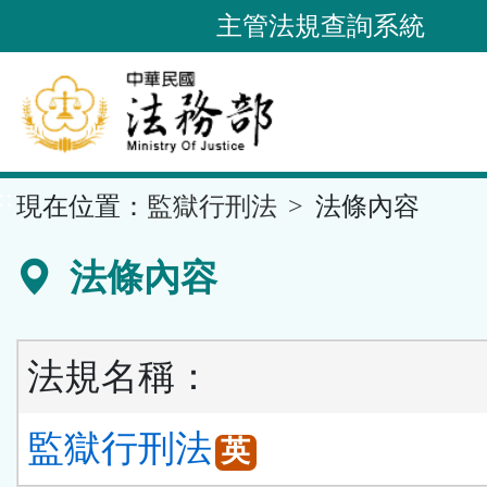
跳
主管法規查詢系統
到
主
要
內
容
::
現在位置：
監獄行刑法
法條內容
區
塊
法條內容
法規名稱：
監獄行刑法
英