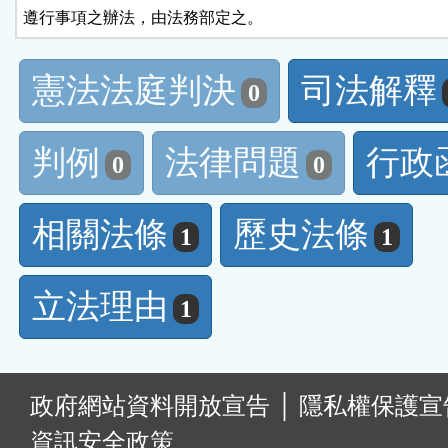
遵行事項之辦法，由法務部定之。
憲法法庭判決
司法解釋
0
判例
法律問題
行政
0
0
相關法條
歷史法條
1
1
立法理由
1
:
政府網站資料開放宣告
│
隱私權保護宣
資訊安全政策