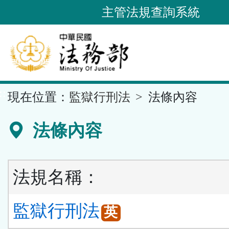
跳
主管法規查詢系統
到
主
要
內
容
::
現在位置：
監獄行刑法
法條內容
區
塊
法條內容
法規名稱：
監獄行刑法
英