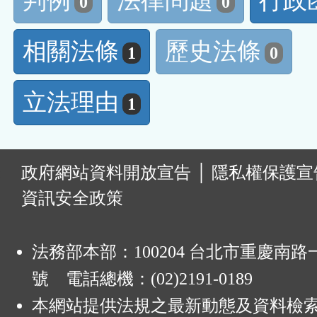
判例
法律問題
行政
0
0
相關法條
歷史法條
1
0
立法理由
1
:
政府網站資料開放宣告
│
隱私權保護宣
資訊安全政策
法務部本部：100204 台北市重慶南路一
號 電話總機：(02)2191-0189
本網站提供法規之最新動態及資料檢