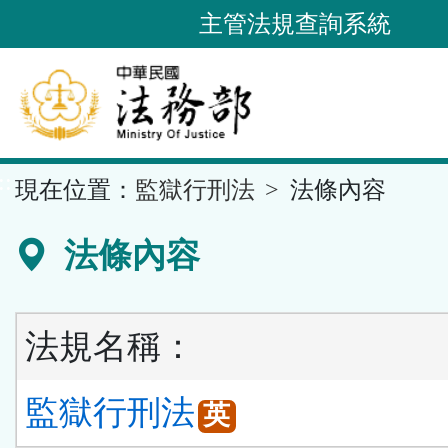
跳
主管法規查詢系統
到
主
要
內
容
::
現在位置：
監獄行刑法
法條內容
區
塊
法條內容
法規名稱：
監獄行刑法
英