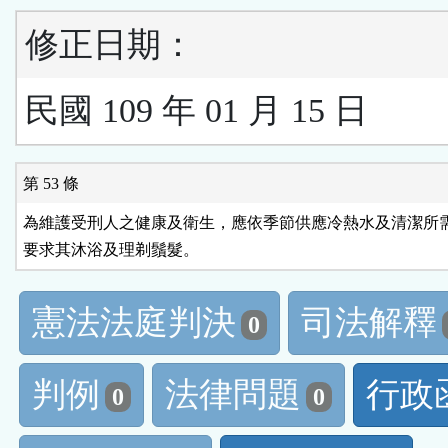
修正日期：
民國 109 年 01 月 15 日
第 53 條
為維護受刑人之健康及衛生，應依季節供應冷熱水及清潔所需
要求其沐浴及理剃鬚髮。
憲法法庭判決
司法解釋
0
判例
法律問題
行政
0
0