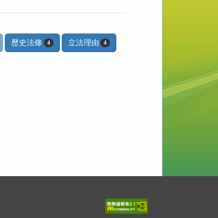
歷史法條
立法理由
4
4