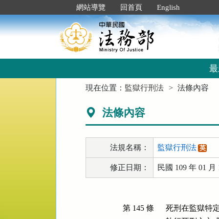
跳
:::
網站導覽
回首頁
English
到
主
要
內
容
區
最
塊
:::
現在位置：
監獄行刑法
法條內容
法條內容
法規名稱：
監獄行刑法
英
修正日期：
民國 109 年 01 月 
第 145 條
死刑在監獄特定