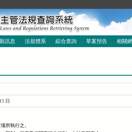
新訊息
法規體系
綜合查詢
草案預告
相關
15 日
場所執行之。
