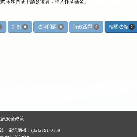
理而未領回或申請發還者，歸入作業基金。
判例
法律問題
行政函釋
相關法條
0
0
0
0
2
資訊安全政策
電話總機：(02)2191-0189