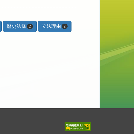
歷史法條
立法理由
2
2