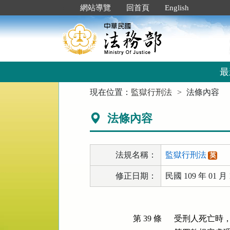
跳
:::
網站導覽
回首頁
English
到
主
要
內
容
區
最
塊
:::
現在位置：
監獄行刑法
法條內容
法條內容
法規名稱：
監獄行刑法
英
修正日期：
民國 109 年 01 月 
第 39 條
受刑人死亡時，