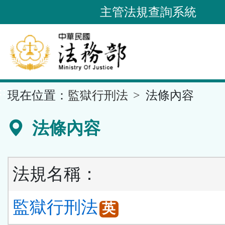
跳
主管法規查詢系統
到
主
要
內
容
::
現在位置：
監獄行刑法
法條內容
區
塊
法條內容
法規名稱：
監獄行刑法
英