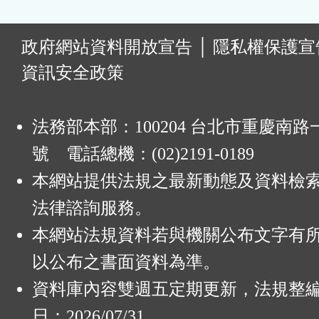
:
政府網站資料開放宣告
│
隱私權保護宣
資訊安全政策
法務部本部：100204 台北市重慶南路一
號 電話總機：(02)2191-0189
本網站提供法規之最新動態及資料檢
法律諮詢服務。
本網站法規資料若與機關公布文字有
以公布之書面資料為準。
資料庫內容雙週五定期更新，法規整
日：2026/07/31