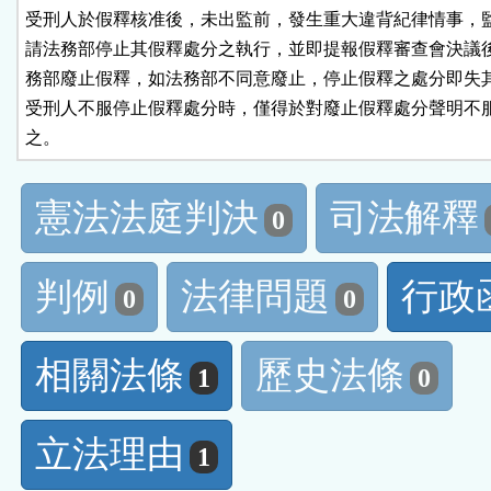
受刑人於假釋核准後，未出監前，發生重大違背紀律情事，監
請法務部停止其假釋處分之執行，並即提報假釋審查會決議後
務部廢止假釋，如法務部不同意廢止，停止假釋之處分即失其
受刑人不服停止假釋處分時，僅得於對廢止假釋處分聲明不服
之。
憲法法庭判決
司法解釋
0
判例
法律問題
行政
0
0
相關法條
歷史法條
1
0
立法理由
1