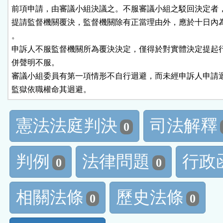
前項申請，由審議小組決議之。不服審議小組之駁回決定者，
提請監督機關覆決，監督機關除有正當理由外，應於十日內為
。

申訴人不服監督機關所為覆決決定，僅得於對實體決定提起行
併聲明不服。

審議小組委員有第一項情形不自行迴避，而未經申訴人申請迴
監獄依職權命其迴避。
憲法法庭判決
司法解釋
0
判例
法律問題
行政
0
0
相關法條
歷史法條
0
0