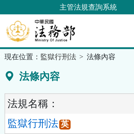
跳
主管法規查詢系統
到
主
要
內
容
::
現在位置：
監獄行刑法
法條內容
區
塊
法條內容
法規名稱：
監獄行刑法
英