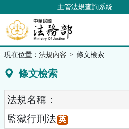
跳
主管法規查詢系統
到
主
要
內
容
::
現在位置：
法規內容
條文檢索
區
塊
條文檢索
法規名稱：
監獄行刑法
英