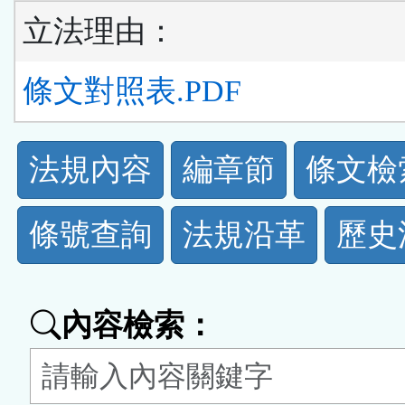
立法理由：
條文對照表.PDF
法
法規內容
編章節
條文檢
規
條號查詢
法規沿革
歷史
功
能
內容檢索：
按
鈕