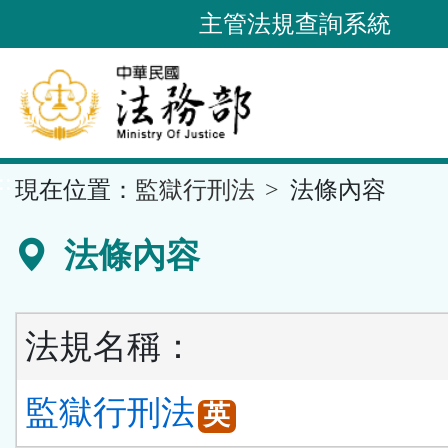
跳
主管法規查詢系統
到
主
要
內
容
::
現在位置：
監獄行刑法
法條內容
區
塊
法條內容
法規名稱：
監獄行刑法
英