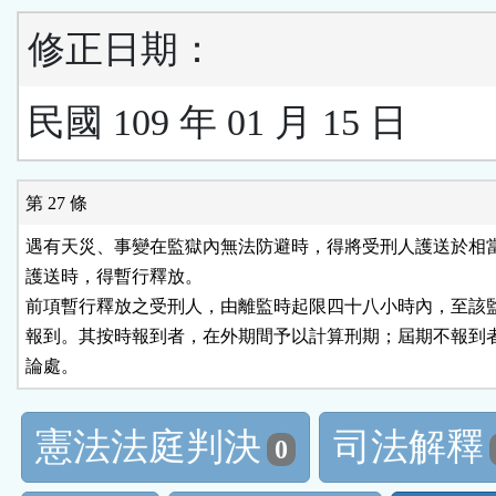
修正日期：
民國 109 年 01 月 15 日
第 27 條
遇有天災、事變在監獄內無法防避時，得將受刑人護送於相當
護送時，得暫行釋放。

前項暫行釋放之受刑人，由離監時起限四十八小時內，至該監
報到。其按時報到者，在外期間予以計算刑期；屆期不報到者
論處。
憲法法庭判決
司法解釋
0