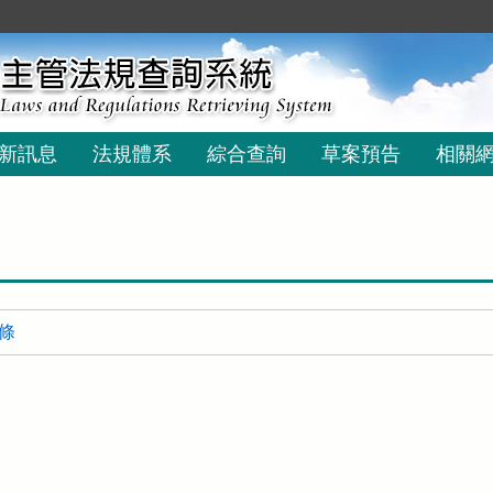
新訊息
法規體系
綜合查詢
草案預告
相關
 條