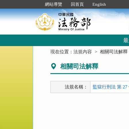
跳
:::
網站導覽
回首頁
English
到
主
要
內
容
區
最
塊
:::
現在位置：
法規內容
相關司法解釋
相關司法解釋
法規名稱：
監獄行刑法 第 27