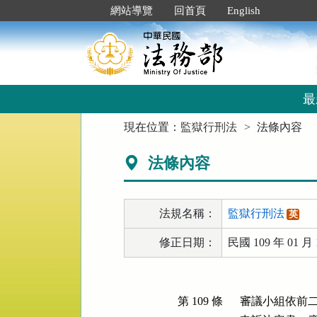
跳
:::
網站導覽
回首頁
English
到
主
要
內
容
區
最
塊
:::
現在位置：
監獄行刑法
法條內容
法條內容
法規名稱：
監獄行刑法
英
修正日期：
民國 109 年 01 月 
第 109 條
審議小組依前二