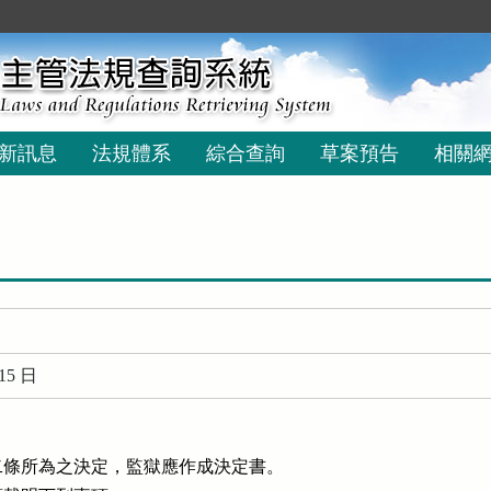
新訊息
法規體系
綜合查詢
草案預告
相關
15 日
條所為之決定，監獄應作成決定書。
