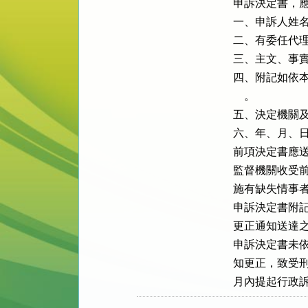
申訴決定書，應
一、申訴人姓名
二、有委任代理
三、主文、事實
四、附記如依本
    。

五、決定機關及
六、年、月、日
前項決定書應送
監督機關收受前
施有缺失情事者
申訴決定書附記
更正通知送達之
申訴決定書未依
知更正，致受刑
月內提起行政