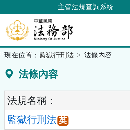
跳
主管法規查詢系統
到
主
要
內
容
::
現在位置：
監獄行刑法
法條內容
區
塊
法條內容
法規名稱：
監獄行刑法
英