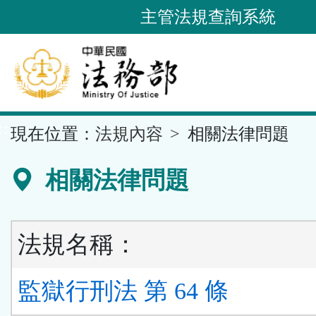
跳
主管法規查詢系統
到
主
要
內
容
::
現在位置：
法規內容
相關法律問題
區
塊
相關法律問題
法規名稱：
監獄行刑法 第 64 條