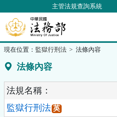
跳
主管法規查詢系統
到
主
要
內
容
::
現在位置：
監獄行刑法
法條內容
區
塊
法條內容
法規名稱：
監獄行刑法
英