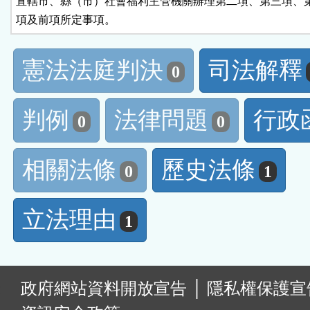
直轄市、縣（市）社會福利主管機關辦理第二項、第三項、第
項及前項所定事項。
憲法法庭判決
司法解釋
0
判例
法律問題
行政
0
0
相關法條
歷史法條
0
1
立法理由
1
:
政府網站資料開放宣告
│
隱私權保護宣