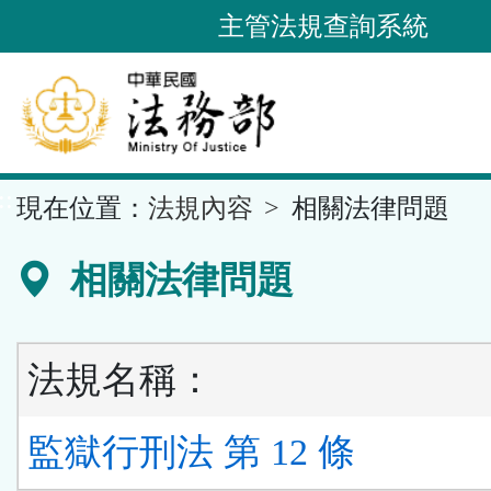
跳
主管法規查詢系統
到
主
要
內
容
::
現在位置：
法規內容
相關法律問題
區
塊
相關法律問題
法規名稱：
監獄行刑法 第 12 條