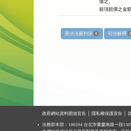
償之。

前項賠償之金
憲法法庭判決
司法解釋
0
:::
政府網站資料開放宣告
│
隱私權保護宣告
│
法務部本部：100204 台北市重慶南路一段130號 