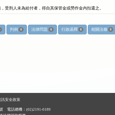
額，受刑人未為給付者，得自其保管金或勞作金內扣還之。
判例
法律問題
行政函釋
相關法條
0
0
0
0
0
資訊安全政策
電話總機：(02)2191-0189