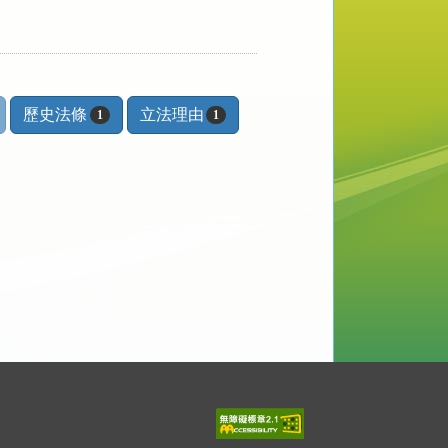
歷史法條
立法理由
1
1