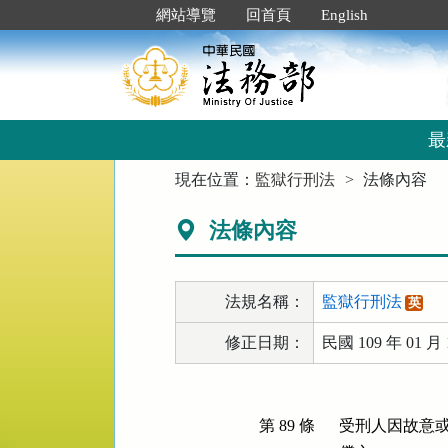
跳
:::
網站導覽
回首頁
English
到
主
要
內
容
區
最
塊
:::
現在位置：
監獄行刑法
法條內容
法條內容
法規名稱：
監獄行刑法
英
修正日期：
民國 109 年 01 月 
第 89 條
受刑人因故意或