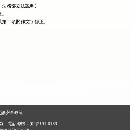
：法務部立法說明】

。

及第二項酌作文字修正。
資訊安全政策
電話總機：(02)2191-0189