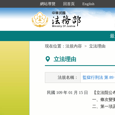
跳
:::
網站導覽
回首頁
English
到
主
要
內
容
區
最
塊
:::
現在位置：
法規內容
立法理由
立法理由
法規名稱：
監獄行刑法 第 89
民國 109 年 01 月 15 日
【立法院公布
一、條次變更
二、第一項