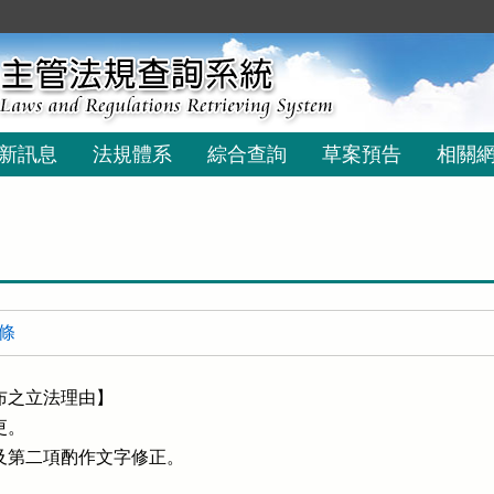
新訊息
法規體系
綜合查詢
草案預告
相關
 條
之立法理由】

。

及第二項酌作文字修正。
