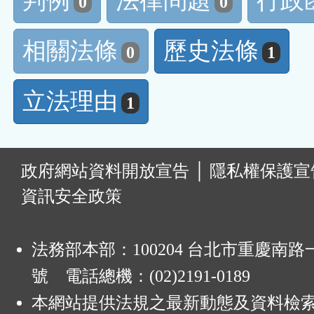
判例
法律問題
行政
0
0
相關法條
歷史法條
0
1
立法理由
1
:
政府網站資料開放宣告
│
隱私權保護宣
資訊安全政策
法務部本部：100204 台北市重慶南路一
號 電話總機：(02)2191-0189
本網站提供法規之最新動態及資料檢