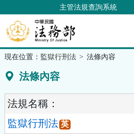
跳
主管法規查詢系統
到
主
要
內
容
::
現在位置：
監獄行刑法
法條內容
區
塊
法條內容
法規名稱：
監獄行刑法
英