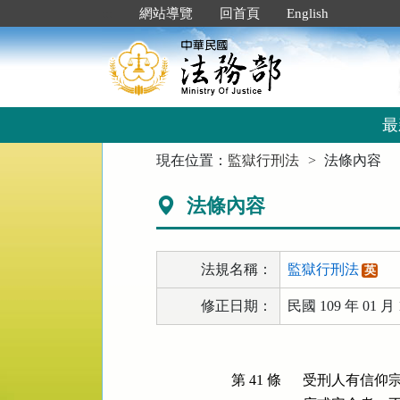
跳
:::
網站導覽
回首頁
English
到
主
要
內
容
區
最
塊
:::
現在位置：
監獄行刑法
法條內容
法條內容
法規名稱：
監獄行刑法
英
修正日期：
民國 109 年 01 月 
第 41 條
受刑人有信仰宗