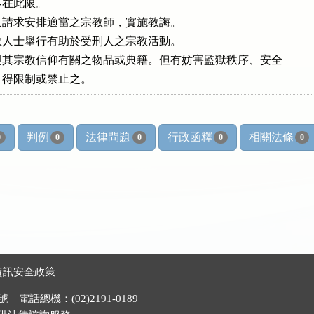
在此限。

請求安排適當之宗教師，實施教誨。

人士舉行有助於受刑人之宗教活動。

其宗教信仰有關之物品或典籍。但有妨害監獄秩序、安全

，得限制或禁止之。
判例
法律問題
行政函釋
相關法條
0
0
0
0
0
資訊安全政策
電話總機：(02)2191-0189