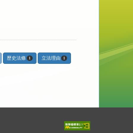
歷史法條
立法理由
1
1