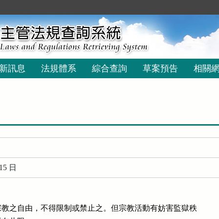
新訊息
法規體系
綜合查詢
草案預告
相關
15 日
教之自由，不得限制或禁止之。但宗教活動有妨害監獄秩
