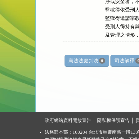
序或安全者，不
監獄得依受刑人
監獄得邀請宗教
受刑人得持有與
及管理之情形
憲法法庭判決
司法解釋
0
:::
政府網站資料開放宣告
│
隱私權保護宣告
│
法務部本部：100204 台北市重慶南路一段130號 