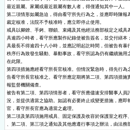
最近親屬。家屬或最近親屬有數人者，得僅通知其中一人。

第二項情形如屬急迫，得由看守所先行為之，並應即時陳報為
裁定核准，法院不予核准時，應立即停止使用。

戒具以腳鐐、手銬、聯鎖、束繩及其他經法務部核定之戒具為
具逾四小時者，看守所應製作紀錄使被告簽名，並交付繕本；
具最長不得逾四十八小時，並應記明起訖時間，但被告有暴行
秩序行為致發生騷動、暴動事故，看守所認為仍有繼續施用之
在此限。

第四項措施應經看守所長官核准。但情況緊急時，得先行為之
告看守所長官核准之。看守所應定期將第二項、第四項措施實
報監督機關備查。

被告有第二項、第四項情形者，看守所應儘速安排醫事人員評
況，並提供適當之協助。如認有必要終止或變更措施，應即報
官，看守所長官應為適當之處理。

第二項及第四項施用戒具、固定保護及收容於保護室之程序、
、第二項、第三項之通知及其他應遵行事項之辦法，由法務