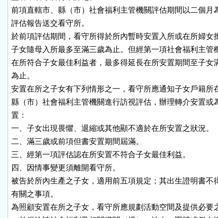
前項直轄市、縣（市）社會福利主管機關評估期間以二個月為
評估報告送交看守所。

於前項評估期間，看守所得於所內暫時安置入所或在所婦女攜
子女隨母入所最多至滿三歲為止。但經第一項社會福利主管機
在所符合子女最佳利益者，最多得延長在所安置期間至子女滿
為止。

安置在所之子女有下列情形之一，看守所應通知子女戶籍所在
縣（市）社會福利主管機關進行訪視評估，辦理轉介安置或為
置：

一、子女出現畏懼、退縮或其他顯不適於在所安置之狀況。

二、滿三歲或前項但書安置期間屆滿。

三、經第一項評估認在所安置不符合子女最佳利益。

四、因情事變更須離開看守所。

被告於所內生產之子女，適用前五項規定；其出生證明書不得
有關之事項。

為照顧安置在所之子女，看守所應規劃活動空間及提供必要之