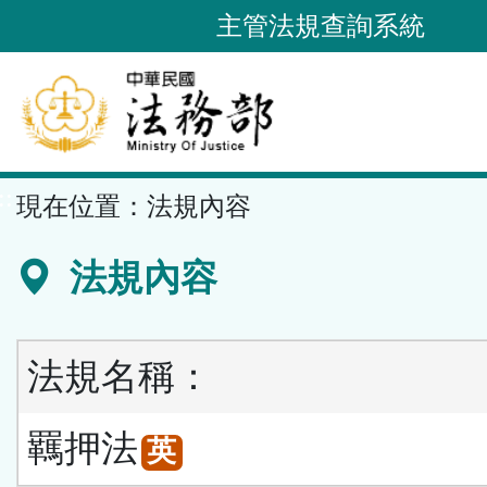
跳
主管法規查詢系統
到
主
要
內
容
::
現在位置：
法規內容
區
塊
法規內容
法規名稱：
羈押法
英