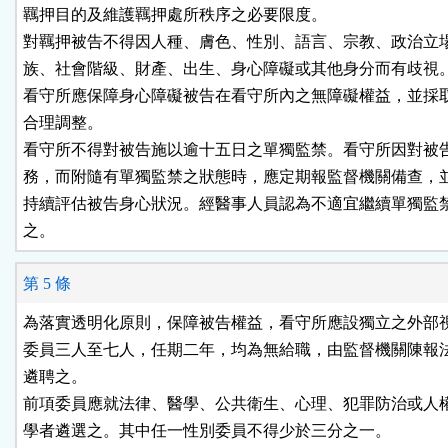
羈押目的及維護羈押處所秩序之必要限度。

對羈押被告不得因人種、膚色、性別、語言、宗教、政治立場
族、社會階級、財產、出生、身心障礙或其他身分而有歧視。
看守所應保障身心障礙被告在看守所內之無障礙權益，並採取
合理調整。

看守所不得對被告施以逾十五日之單獨監禁。看守所因對被告
務，而附隨有單獨監禁之狀態時，應定期報監督機關備查，並
持續評估被告身心狀況。經醫事人員認為不適宜繼續單獨監禁
之。
第 5 條
為落實透明化原則，保障被告權益，看守所應設獨立之外部視
委員三人至七人，任期二年，均為無給職，由監督機關陳報法
遴聘之。

前項委員應就法律、醫學、公共衛生、心理、犯罪防治或人權
學者遴選之。其中任一性別委員不得少於三分之一。
