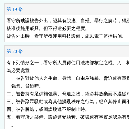
第 19 條
看守所戒護被告外出，認其有脫逃、自殘、暴行之虞時，得經
核准後施用戒具。但不得逾必要之程度。

被告外出時，看守所得運用科技設備，施以電子監控措施。
第 20 條
有下列情形之一，看守所人員得使用法務部核定之棍、刀、槍
為必要處置：

一、被告對於他人之生命、身體、自由為強暴、脅迫或有事實
    強暴、脅迫時。

二、被告持有足供施強暴、脅迫之物，經命其放棄而不遵從時
三、被告聚眾騷動或為其他擾亂秩序之行為，經命其停止而不
四、被告脫逃，或圖謀脫逃不服制止時。

五、看守所之裝備、設施遭受劫奪、破壞或有事實足認為有受
    。
