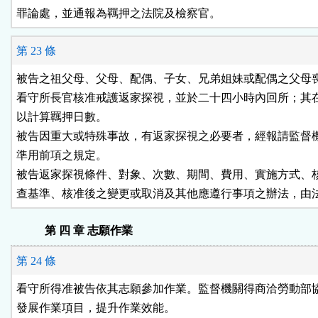
罪論處，並通報為羈押之法院及檢察官。
第 23 條
被告之祖父母、父母、配偶、子女、兄弟姐妹或配偶之父母喪
看守所長官核准戒護返家探視，並於二十四小時內回所；其在
以計算羈押日數。

被告因重大或特殊事故，有返家探視之必要者，經報請監督機
準用前項之規定。

被告返家探視條件、對象、次數、期間、費用、實施方式、核
查基準、核准後之變更或取消及其他應遵行事項之辦法，由
第 四 章 志願作業
第 24 條
看守所得准被告依其志願參加作業。監督機關得商洽勞動部協
發展作業項目，提升作業效能。
