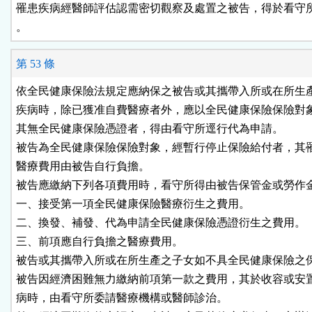
罹患疾病經醫師評估認需密切觀察及處置之被告，得於看守所
。
第 53 條
依全民健康保險法規定應納保之被告或其攜帶入所或在所生產
疾病時，除已獲准自費醫療者外，應以全民健康保險保險對象
其無全民健康保險憑證者，得由看守所逕行代為申請。

被告為全民健康保險保險對象，經暫行停止保險給付者，其罹
醫療費用由被告自行負擔。

被告應繳納下列各項費用時，看守所得由被告保管金或勞作金
一、接受第一項全民健康保險醫療衍生之費用。

二、換發、補發、代為申請全民健康保險憑證衍生之費用。

三、前項應自行負擔之醫療費用。

被告或其攜帶入所或在所生產之子女如不具全民健康保險之保
被告因經濟困難無力繳納前項第一款之費用，其於收容或安置
病時，由看守所委請醫療機構或醫師診治。
