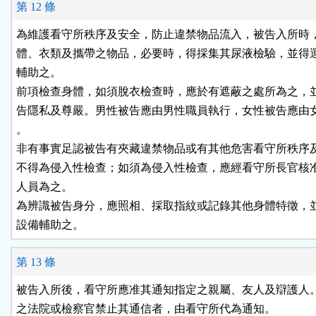
第 12 條
為維護看守所秩序及安全，防止違禁物品流入，被告入所時，
體、衣類及攜帶之物品，必要時，得採集其尿液檢驗，並得運
輔助之。

前項檢查身體，如須脫衣檢查時，應於有遮蔽之處所為之，並
告隱私及尊嚴。男性被告應由男性職員執行，女性被告應由女
。

非有事實足認被告有夾藏違禁物品或有其他危害看守所秩序及
不得為侵入性檢查；如須為侵入性檢查，應經看守所長官核准
人員為之。

為辨識被告身分，應照相、採取指紋或記錄其他身體特徵，並
設備輔助之。
第 13 條
被告入所後，看守所應准其通知指定之親屬、友人及辯護人。
之法院或檢察官禁止其通信者，由看守所代為通知。
