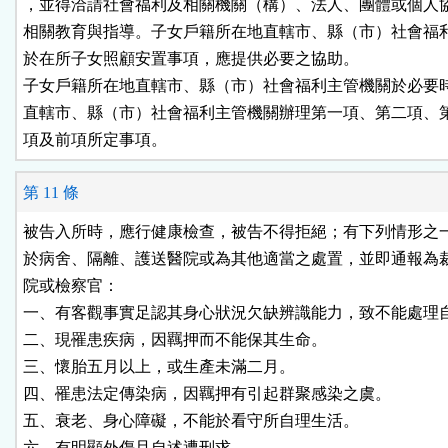
，並得洽請社會福利及相關機關（構）、法人、團體或個人協
相關教育與指導。子女戶籍所在地直轄市、縣（市）社會福利
於在所子女照顧安置事項，應提供必要之協助。

子女戶籍所在地直轄市、縣（市）社會福利主管機關於必要時
直轄市、縣（市）社會福利主管機關辦理第一項、第二項、第
項及前項所定事項。
第 11 條
被告入所時，應行健康檢查，被告不得拒絕；有下列情形之一
於病舍、隔離、護送醫院或為其他適當之處置，並即通報為裁
院或檢察官：

一、有客觀事實足認其身心狀況欠缺辨識能力，致不能處理自
二、現罹患疾病，因羈押而不能保其生命。

三、懷胎五月以上，或生產未滿二月。

四、罹患法定傳染病，因羈押有引起群聚感染之虞。

五、衰老、身心障礙，不能於看守所自理生活。

六、有明顯外傷且自述遭刑求。
