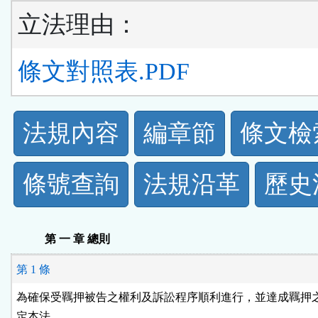
立法理由：
條文對照表.PDF
法
法規內容
編章節
條文檢
規
條號查詢
法規沿革
歷史
功
能
第 一 章 總則
按
第 1 條
鈕
為確保受羈押被告之權利及訴訟程序順利進行，並達成羈押之
定本法。