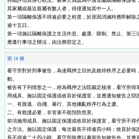
持續評估其身心狀況。醫事人員認為不適宜繼續隔離保護者，
其家屬或最近親屬有數人者，得僅通知其中一人。

第一項隔離保護不得逾必要之程度，於原因消滅時應即解除之
逾十五日。

第一項施以隔離保護之生活作息、處遇、限制、禁止、第三項
應遵行事項之辦法，由法務部定之。
第 18 條
看守所對於刑事被告，為達羈押之目的及維持秩序之必要時，
動。

被告有下列情形之一，經為羈押之法院裁定核准，看守所得單
用戒具、施以固定保護或收容於保護室，並應通知被告之辯護
一、有脫逃、自殘、暴行、其他擾亂秩序行為之虞。

二、有救護必要，非管束不能預防危害。

前項施用戒具、施以固定保護或收容於保護室，看守所不得作
之方法。施以固定保護，每次最長不得逾四小時；收容於保護
長不得逾二十四小時。看守所除應以書面告知被告外，並應通