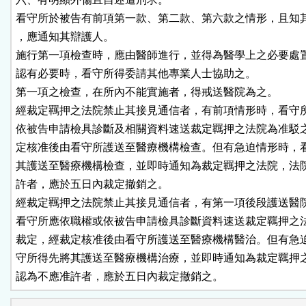
看守所於被告有前項第一款、第二款、第六款之情形，且知其
，應通知其辯護人。

施行第一項檢查時，應由醫師進行，並得為醫學上之必要處置
認有必要時，看守所得委請其他專業人士協助之。

第一項之檢查，在所內不能實施者，得戒送醫院為之。

經裁定羈押之法院禁止其接見通信者，有前項情形時，看守所
依被告申請檢具診斷及相關資料速送裁定羈押之法院為准駁之
定核准後由看守所護送至醫療機構檢查。但有急迫情形時，看
其護送至醫療機構檢查，並即時通知為裁定羈押之法院，法院
許者，應於五日內裁定撤銷之。

經裁定羈押之法院禁止其接見通信者，有第一項後段護送醫院
看守所應依職權或依被告申請檢具診斷資料速送裁定羈押之法
裁定，經裁定核准後由看守所護送至醫療機構醫治。但有急迫
守所得先將其護送至醫療機構治療，並即時通知為裁定羈押之
認為不應准許者，應於五日內裁定撤銷之。