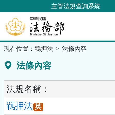
跳
主管法規查詢系統
到
主
要
內
容
::
現在位置：
羈押法
法條內容
區
塊
法條內容
法規名稱：
羈押法
英