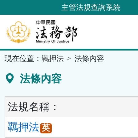
跳
主管法規查詢系統
到
主
要
內
容
::
現在位置：
羈押法
法條內容
區
塊
法條內容
法規名稱：
羈押法
英