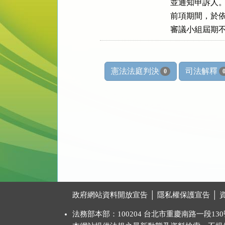
並通知申訴人。
前項期間，於依
審議小組屆期
憲法法庭判決
司法解釋
0
:::
政府網站資料開放宣告
│
隱私權保護宣告
│
法務部本部：100204 台北市重慶南路一段130號 