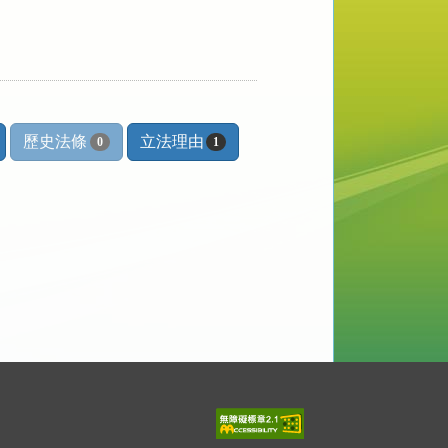
歷史法條
立法理由
0
1