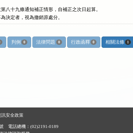


第八十九條通知補正情形，自補正之次日起算。

不為決定者，視為撤銷原處分。
判例
法律問題
行政函釋
相關法條
0
0
0
0
1
資訊安全政策
電話總機：(02)2191-0189