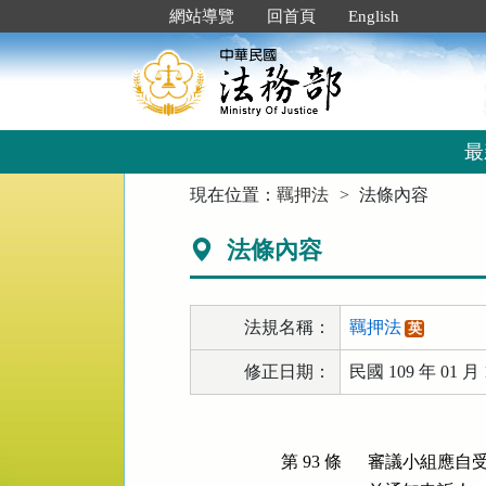
跳
:::
網站導覽
回首頁
English
到
主
要
內
容
區
最
塊
:::
現在位置：
羈押法
法條內容
法條內容
法規名稱：
羈押法
英
修正日期：
民國 109 年 01 月 
第 93 條
審議小組應自受