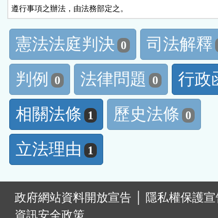
遵行事項之辦法，由法務部定之。
憲法法庭判決
司法解釋
0
判例
法律問題
行政
0
0
相關法條
歷史法條
1
0
立法理由
1
:
政府網站資料開放宣告
│
隱私權保護宣
資訊安全政策