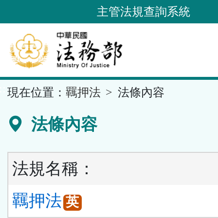
跳
主管法規查詢系統
到
主
要
內
容
::
現在位置：
羈押法
法條內容
區
塊
法條內容
法規名稱：
羈押法
英