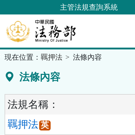
跳
主管法規查詢系統
到
主
要
內
容
::
現在位置：
羈押法
法條內容
區
塊
法條內容
法規名稱：
羈押法
英