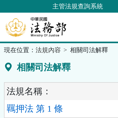
跳
主管法規查詢系統
到
主
要
內
容
::
現在位置：
法規內容
相關司法解釋
區
塊
相關司法解釋
法規名稱：
羈押法 第 1 條