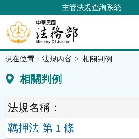
跳
主管法規查詢系統
到
主
要
內
容
::
現在位置：
法規內容
相關判例
區
塊
相關判例
法規名稱：
羈押法 第 1 條