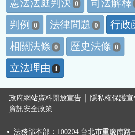
憲法法庭判決
司法解釋
0
判例
法律問題
行政
0
0
相關法條
歷史法條
0
0
立法理由
1
:
政府網站資料開放宣告
│
隱私權保護宣
資訊安全政策
法務部本部：100204 台北市重慶南路一