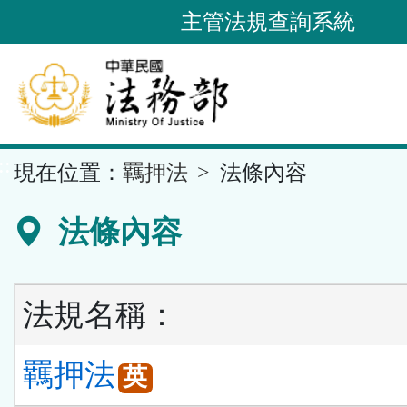
跳
主管法規查詢系統
到
主
要
內
容
::
現在位置：
羈押法
法條內容
區
塊
法條內容
法規名稱：
羈押法
英