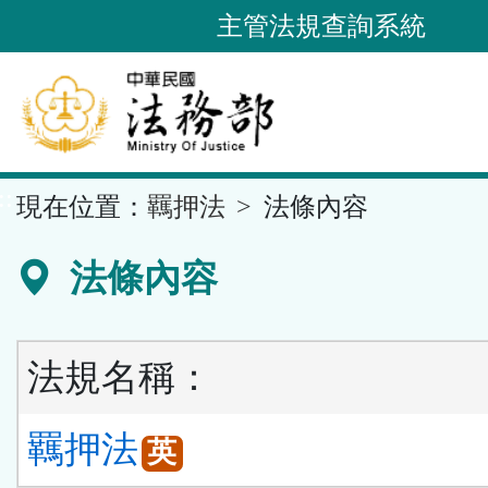
跳
主管法規查詢系統
到
主
要
內
容
::
現在位置：
羈押法
法條內容
區
塊
法條內容
法規名稱：
羈押法
英