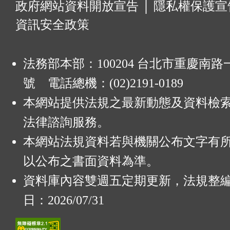
:
政府網站資料開放宣告
│
隱私權保護宣
資訊安全政策
法務部本部：100204 台北市重慶南路一
號 電話總機：(02)2191-0189
本網站提供法規之最新動態及資料檢
法律諮詢服務。
本網站法規資料若與機關公布文字有
以公布之書面資料為準。
資料庫內容雙週五定期更新，法規整
日：2026/07/31