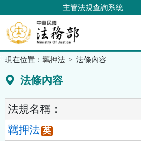
跳
主管法規查詢系統
到
主
要
內
容
::
現在位置：
羈押法
法條內容
區
塊
法條內容
法規名稱：
羈押法
英