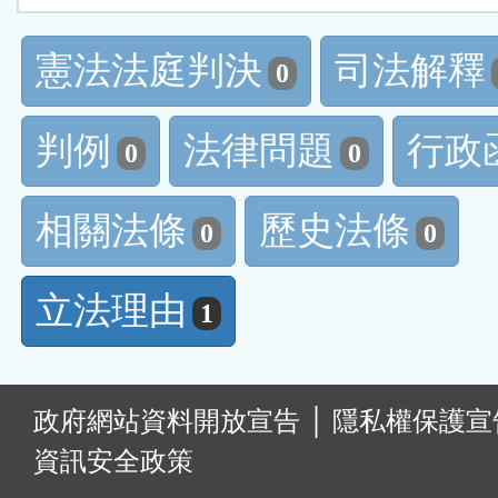
憲法法庭判決
司法解釋
0
判例
法律問題
行政
0
0
相關法條
歷史法條
0
0
立法理由
1
:
政府網站資料開放宣告
│
隱私權保護宣
資訊安全政策