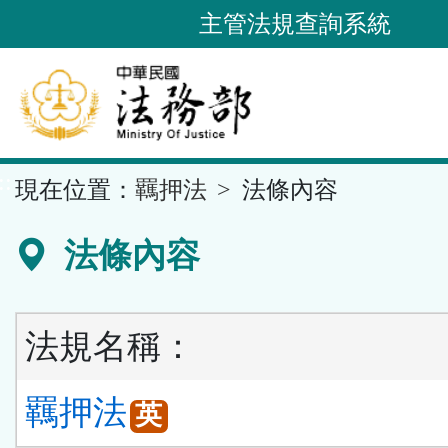
跳
主管法規查詢系統
到
主
要
內
容
::
現在位置：
羈押法
法條內容
區
塊
法條內容
法規名稱：
羈押法
英