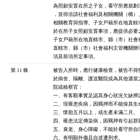
為照顧安置在所之子女，看守所應規劃
，並得洽請社會福利及相關機關（構）
相關教育與指導。子女戶籍所在地直轄
於在所子女照顧安置事項，應提供必要之
子女戶籍所在地直轄市、縣（市）社會
直轄市、縣（市）社會福利主管機關辦
項及前項所定事項。
第 11 條
被告入所時，應行健康檢查，被告不得
於病舍、隔離、護送醫院或為其他適當
院或檢察官：

一、有客觀事實足認其身心狀況欠缺辨
二、現罹患疾病，因羈押而不能保其生命
三、懷胎五月以上，或生產未滿二月。

四、罹患法定傳染病，因羈押有引起群聚
五、衰老、身心障礙，不能於看守所自理
六、有明顯外傷且自述遭刑求。
