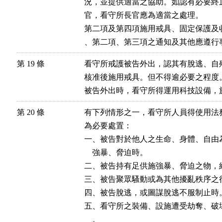
況，並提供適當之協助。如認有必要終
官，看守所長官應為適當之處理。

第二項及第四項施用戒具、固定保護及
、第二項、第三項之通知及其他應遵行
第 19 條
看守所戒護被告外出，認其有脫逃、自
核准後施用戒具。但不得逾必要之程度。
被告外出時，看守所得運用科技設備，
第 20 條
有下列情形之一，看守所人員得使用法
為必要處置：

一、被告對於他人之生命、身體、自由
    強暴、脅迫時。

二、被告持有足供施強暴、脅迫之物，
三、被告聚眾騷動或為其他擾亂秩序之
四、被告脫逃，或圖謀脫逃不服制止時。
五、看守所之裝備、設施遭受劫奪、破
    。
