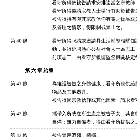
看守所得依被告請求安排適當之宗教師，
看守所得邀請宗教人士舉行有助於被告生
被告得持有與其宗教信仰有關之物品或
及管理之情形，得限制或禁止之。
第 40 條
看守所得聘請或邀請具生活輔導相關知
動，並得延聘熱心公益社會人士為志工，
前項志工，由看守所報請監督機關核定
第 六 章 給養
第 41 條
為維護被告之身體健康，看守所應供給
物品及其他器具。

被告得因宗教信仰或其他因素，請求看
第 42 條
攜帶入所或在所生產之被告子女，其食
自備；無力自備者，得由看守所提供之
第 43 條
被告禁用酒類、檳榔。
