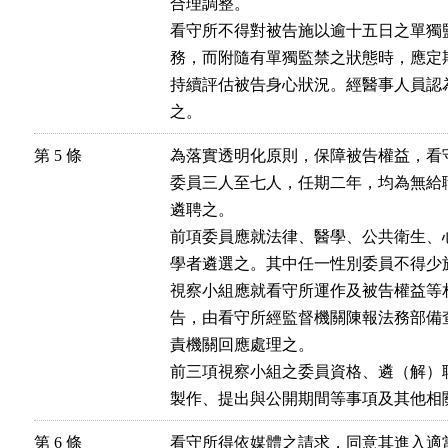
合理調整。

看守所不得對被告施以逾十五日之單獨
務，而附隨有單獨監禁之狀態時，應定
持續評估被告身心狀況。經醫事人員認
之。
第 5 條
為落實透明化原則，保障被告權益，看
委員三人至七人，任期二年，均為無給
遴聘之。

前項委員應就法律、醫學、公共衛生、
學者遴選之。其中任一性別委員不得少於
視察小組應就看守所運作及被告權益等
告，由看守所經監督機關陳報法務部備
責機關回應處理之。

前三項視察小組之委員資格、遴（解）
製作、提出與公開期間等事項及其他相
第 6 條
看守所得依媒體之請求，同意其進入適