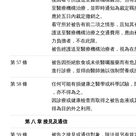
至醫療機構治療，並即時通知為裁定羈
應於五日內裁定撤銷之。

看守所於被告有前二項之情形，且知其
護送至醫療機構治療之交通費用，應由
力負擔者，不在此限。

被告經護送至醫療機構治療者，視為在
第 57 條
被告因拒絕飲食或未依醫囑服藥而有危
進行診療，並得由醫師施以強制營養或
第 58 條
任何可能有損健康之醫學或科學試驗，
，亦不得為之。

因診療或健康檢查而取得之被告血液或
得為目的外之利用。
第 八 章 接見及通信
第 59 條
被告之接見或通信對象，除法規另有規