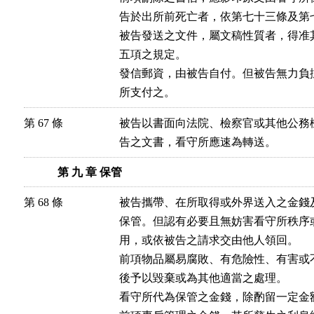
告於出所前死亡者，依第七十三條及第
被告發送之文件，屬文稿性質者，得准
五項之規定。

發信郵資，由被告自付。但被告無力負
所支付之。
第 67 條
被告以書面向法院、檢察官或其他公務
告之文書，看守所應速為轉送。
第 九 章 保管
第 68 條
被告攜帶、在所取得或外界送入之金錢
保管。但認有必要且無妨害看守所秩序
用，或依被告之請求交由他人領回。

前項物品屬易腐敗、有危險性、有害或
後予以毀棄或為其他適當之處理。

看守所代為保管之金錢，除酌留一定金