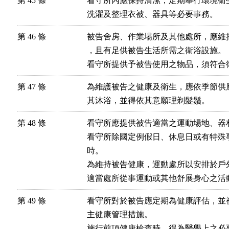
第 45 條
看守所內應保持清潔，定期舉行環境衛
洗濯及整理衣被、器具等必要事務。
第 46 條
被告舍房、作業場所及其他處所，應維
，且有足供被告生活所需之衛浴設施。

看守所提供予被告使用之物品，須符合
第 47 條
為維護被告之健康及衛生，應依季節供
其沐浴，並得依其意願理剃髮鬚。
第 48 條
看守所應提供被告適當之運動場地、器材
看守所除國定例假日、休息日或有特殊
時。

為維持被告健康，運動處所以安排於戶
適當處所從事運動或其他舒展身心之活
第 49 條
看守所對於被告應定期為健康評估，並
主健康管理措施。

施行前項健康檢查時，得為醫學上之必要