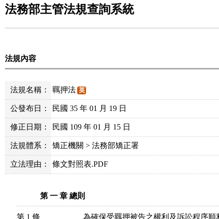
法務部主管法規查詢系統
法規內容
法規名稱：
羈押法
英
公發布日：
民國 35 年 01 月 19 日
修正日期：
民國 109 年 01 月 15 日
法規體系：
矯正機關 > 法務部矯正署
立法理由：
條文對照表.PDF
第 一 章 總則
第 1 條
為確保受羈押被告之權利及訴訟程序順