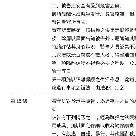
二、被告之安全有受到危害之虞。

前項隔離保護應經看守所長官核准。但
報告看守所長官。

看守所應將第一項措施之決定定期報監
後，除應以書面告知被告外，應通知其
持續評估其身心狀況。醫事人員認為不
其家屬或最近親屬有數人者，得僅通知其
第一項隔離保護不得逾必要之程度，於
逾十五日。

第一項施以隔離保護之生活作息、處遇
應遵行事項之辦法，由法務部定之。
第 18 條
看守所對於刑事被告，為達羈押之目的
動。

被告有下列情形之一，經為羈押之法院
用戒具、施以固定保護或收容於保護室
一、有脫逃、自殘、暴行、其他擾亂秩序