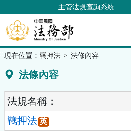
跳
主管法規查詢系統
到
主
要
內
容
::
現在位置：
羈押法
法條內容
區
塊
法條內容
法規名稱：
羈押法
英