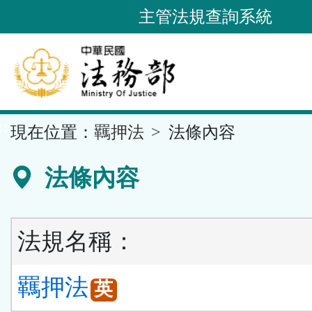
跳
主管法規查詢系統
到
主
要
內
容
::
現在位置：
羈押法
法條內容
區
塊
法條內容
法規名稱：
羈押法
英