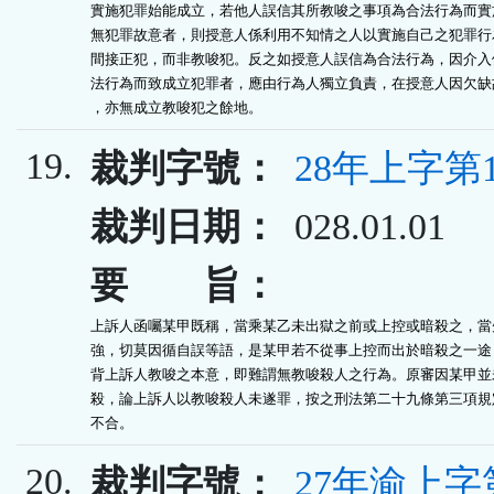
實施犯罪始能成立，若他人誤信其所教唆之事項為合法行為而實施
無犯罪故意者，則授意人係利用不知情之人以實施自己之犯罪行為
間接正犯，而非教唆犯。反之如授意人誤信為合法行為，因介入他
法行為而致成立犯罪者，應由行為人獨立負責，在授意人因欠缺故
，亦無成立教唆犯之餘地。
19.
裁判字號：
28年上字第1
裁判日期：
028.01.01
要 旨：
上訴人函囑某甲既稱，當乘某乙未出獄之前或上控或暗殺之，當先
強，切莫因循自誤等語，是某甲若不從事上控而出於暗殺之一途，
背上訴人教唆之本意，即難謂無教唆殺人之行為。原審因某甲並未
殺，論上訴人以教唆殺人未遂罪，按之刑法第二十九條第三項規定
不合。
20.
裁判字號：
27年渝上字