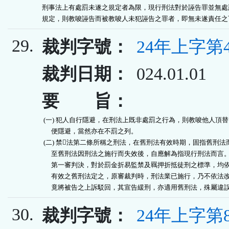
刑事法上有處罰未遂之規定者為限，現行刑法對於誣告罪並無處罰
規定，則教唆誣告而被教唆人未犯誣告之罪者，即無未遂責任之
29.
裁判字號：
24年上字第4
裁判日期：
024.01.01
要 旨：
 (一) 犯人自行隱避，在刑法上既非處罰之行為，則教唆他人頂替
      便隱避，當然亦在不罰之列。

 (二) 禁法第二條所稱之刑法，在舊刑法有效時期，固指舊刑法而
      至舊刑法因刑法之施行而失效後，自應解為指現行刑法而言。
      第一審判決，對於罰金折易監禁及羈押折抵徒刑之標準，均依
      有效之舊刑法定之，原審裁判時，刑法業已施行，乃不依法改
      竟將被告之上訴駁回，其宣告緩刑，亦適用舊刑法，殊屬違
30.
裁判字號：
24年上字第8