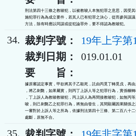
刑法第四十三條之教唆犯，以被教唆人本無犯罪之意思，因受其教
施犯罪行為為成立要件，若其人已有犯罪之決心，從而參與謀議，
方法，除有時應以同謀或從犯論罪外，要不得認為教唆犯。
34.
裁判字號：
19年上字第1
裁判日期：
019.01.01
要 旨：
據原審認定事實，甲欲將其子乙殺死，託由丙覓丁轉覓戊，再由戊
，將乙刺斃，如果屬實，則丙丁上訴人等之犯罪行為，實係輾轉教
，丁上訴人為教唆教唆犯，丙上訴人為再間接教唆犯，如無丙等之
唆，則己刺斃乙之犯罪行為，將無由發生，其間顯屬因果關係之延
一審對於上訴人等之所為，依據刑法第四十三條、第二百八十二條
處斷，原無不合。
35.
裁判字號：
19年非字第1