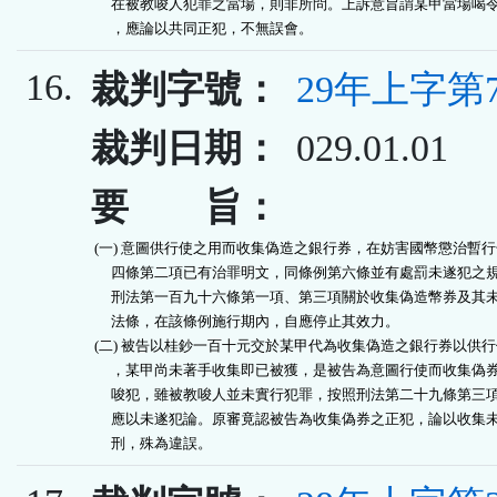
      在被教唆人犯罪之當場，則非所問。上訴意旨謂某甲當場喝令
      ，應論以共同正犯，不無誤會。
16.
裁判字號：
29年上字第
裁判日期：
029.01.01
要 旨：
 (一) 意圖供行使之用而收集偽造之銀行券，在妨害國幣懲治暫行
      四條第二項已有治罪明文，同條例第六條並有處罰未遂犯之規
      刑法第一百九十六條第一項、第三項關於收集偽造幣券及其未
      法條，在該條例施行期內，自應停止其效力。

 (二) 被告以桂鈔一百十元交於某甲代為收集偽造之銀行券以供行
      ，某甲尚未著手收集即已被獲，是被告為意圖行使而收集偽券
      唆犯，雖被教唆人並未實行犯罪，按照刑法第二十九條第三項
      應以未遂犯論。原審竟認被告為收集偽券之正犯，論以收集未
      刑，殊為違誤。