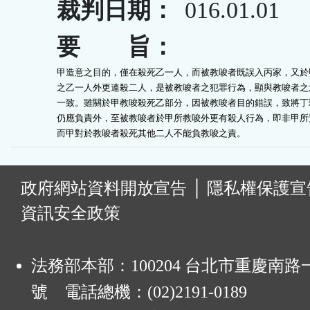
裁判日期：
016.01.01
要 旨：
甲造意之目的，僅在殺死乙一人，而被教唆者既誤入丙家，又於甲
之乙一人外更連殺二人，是被教唆者之犯罪行為，顯與教唆者之意
一致。雖關於甲教唆殺死乙部分，因被教唆者目的錯誤，致將丁殺
仍應負責外，至被教唆者於甲所教唆外更有殺人行為，即非甲所預
而甲對於教唆者殺死其他二人不能負教唆之責。
:
政府網站資料開放宣告
│
隱私權保護宣
資訊安全政策
法務部本部：100204 台北市重慶南路一
號 電話總機：(02)2191-0189