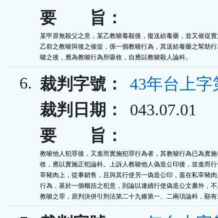
要 旨：
某甲原無殺父之意，某乙教唆毒殺後，復送給毒藥，並又催促實施
乙前之教唆與後之催促，係一個教唆行為，其送給毒藥之幫助行為
唆之後，應為教唆行為所吸收，自應以教唆殺人論科。
6.
裁判字號：
43年台上字
裁判日期：
043.07.01
要 旨：
教唆他人犯罪後，又進而實施犯罪行為者，其教唆行為已為實施行
收，應以實施正犯論科。上訴人教唆他人偽造公印後，並進而行使
宰豬肉上，從事銷售，且與其行使另一偽造公印，蓋在私宰豬肉上
行為，基於一個概括之犯意，則論以連續行使偽造公文書外，不應
教唆之罪，原判決併引刑法第二十九條第一、二兩項論科，顯有