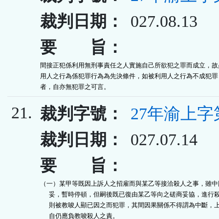
裁判日期：
027.08.13
要 旨：
間接正犯係利用無刑事責任之人實施自己所欲犯之罪而成立，故必
用人之行為係犯罪行為為先決條件，如被利用人之行為不成犯罪，
者，自亦無犯罪之可言。
21.
裁判字號：
27年渝上字
裁判日期：
027.07.14
要 旨：
（一）某甲等既因上訴人之招雇而與某乙等接洽殺人之事，雖中因
      妥，暫時停頓，但嗣後既已復由某乙等向之磋商妥協，進行殺
      則被教唆人顯已因之而犯罪，其間因果關係不得謂為中斷，上
      自仍應負教唆殺人之責。
