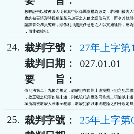
要 旨：
教唆誣告以被教唆人明知其申訴係屬虛構為必要，若利用被害人家
查詢被害情形時捏稱某某為加害之人使之誤信為真，而令其就所指
請該管公務員究辦，顯係利用無責任意思之人以實施誣告，應為間
，而非教唆犯。
24.
裁判字號：
27年上字第1
裁判日期：
027.01.01
要 旨：
依刑法第二十九條之規定，教唆犯在原則上應按照正犯之犯罪體樣
，故正犯之犯罪如屬未遂，則教唆犯亦應依同條第二項論以未遂，
項所稱被教唆人雖未至犯罪，教唆犯仍以未遂犯論之例外規定無
25.
裁判字號：
25年上字第6