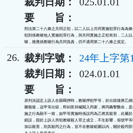
裁判日期：
025.01.01
要 旨：
刑法第二十八條之共同正犯，以二人以上共同實施犯罪行為為條件
犯則係教唆他人實施犯罪行為，與共同實施之正犯有別，二人以上
唆，雖應就教唆行為共同負責，仍不適用第二十八條之規定。
26.
裁判字號：
24年上字第1
裁判日期：
024.01.01
要 旨：
原判決認定上訴人在縣羈押時，教唆押犯甲等，於出獄後將乙綁架
圖報復，迨甲等出獄，即糾匪持械闖入丙家，將丙轟擊斃命，是教
施之行為顯不一致，如甲等實施時係誤丙為乙將其殺害，此屬於目
錯誤，固於上訴人所犯教唆殺人罪之成立，不生影響，假使甲等明
加以殺害，則其殺丙之行為，並不在教唆範圍以內，關於殺丙部分