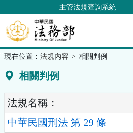
跳
主管法規查詢系統
到
主
要
內
容
::
現在位置：
法規內容
相關判例
區
塊
相關判例
法規名稱：
中華民國刑法 第 29 條