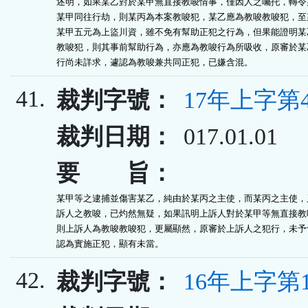
述明，如果某乙對於某甲無直接教唆情事，僅因人之囑托，轉令某
某甲同往行劫，則某丙為本案教唆犯，某乙應為教唆教唆犯，至某
某甲五元為上盜川資，雖不免有幫助正犯之行為，但果能證明某乙
教唆犯，則其事前幫助行為，亦應為教唆行為所吸收，原審於某乙
行尚未詳求，遽認為教唆兼共同正犯，已嫌含混。
41.
裁判字號：
17年上字第4
裁判日期：
017.01.01
要 旨：
某甲等之逮捕並傷害某乙，純由於某丙之主使，而某丙之主使，又
訴人之教唆，已灼然無疑，如果訊明上訴人對於某甲等無直接教唆
則上訴人為教唆教唆犯，更屬顯然，原審於上訴人之犯行，未予切
認為實施正犯，顯有未當。
42.
裁判字號：
16年上字第1