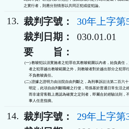
之實行者，則應分別情形以共同正犯或從犯論。 
13.
裁判字號：
30年上字第5
裁判日期：
030.01.01
要 旨：
 (一) 教唆犯以須實施者之犯罪在其教唆範圍以內者，始負責任，
      者之犯罪越出教唆範圍之外，則教唆者對於越出部分之犯罪行
      不負教唆責任。

 (二) 證據之證明力由法院自由判斷之，為刑事訴訟法第二百六十
      明定，此項自由判斷職權之行使，苟係基於普通日常生活之經
      而非違背客觀上應認為確實之定則者，即屬合於經驗法則，不
      事人任意指摘。
14.
裁判字號：
29年上字第3