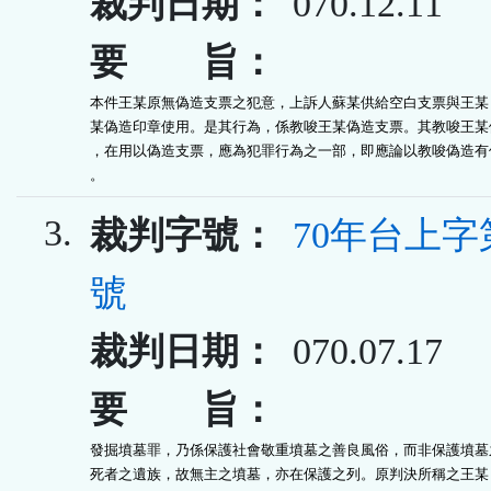
裁判日期：
070.12.11
要 旨：
本件王某原無偽造支票之犯意，上訴人蘇某供給空白支票與王某，
某偽造印章使用。是其行為，係教唆王某偽造支票。其教唆王某偽
，在用以偽造支票，應為犯罪行為之一部，即應論以教唆偽造有價
。
3.
裁判字號：
70年台上字第
號
裁判日期：
070.07.17
要 旨：
發掘墳墓罪，乃係保護社會敬重墳墓之善良風俗，而非保護墳墓之
死者之遺族，故無主之墳墓，亦在保護之列。原判決所稱之王某，