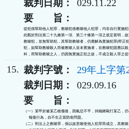
裁判日期：
029.11.22
要 旨：
從犯係幫助他人犯罪，教唆犯係教唆他人犯罪，均非自行實施犯罪
此觀於刑法第二十九條第一項、第三十條第一項之規定甚明，故刑
教唆犯，並無幫助犯，其幫助教唆者，仍應解為實施犯罪(即正犯)
犯，如幫助教唆殺人而被教唆人並未實施者，在教唆犯固應以殺人
科，而幫助教唆之人，仍因無實施正犯之故，不成立殺人罪之從
15.
裁判字號：
29年上字第2
裁判日期：
029.09.16
要 旨：
（一）某甲於被某乙槍傷後，因氣忿不平，持鐵鍬毆打某乙，仍不
      報復行為，自不生正當防衛問題。

（二）刑法上之教唆罪，係以故意唆使他人犯罪而成立，其教唆之