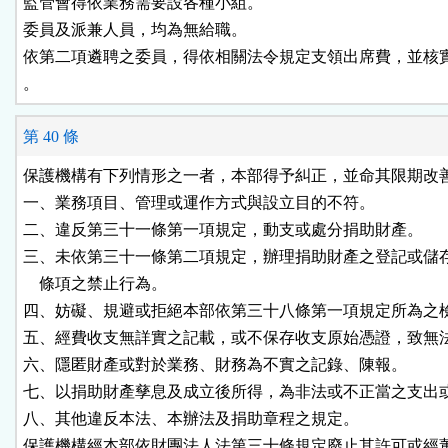
監管會得依業務需要設各種小組。

委員及派兼人員，均為無給職。

依第二項遴聘之委員，得依相關法令規定支領出席費，並核實
。
第 40 條
保護機構有下列情形之一者，本部得予糾正，並命其限期改善
一、業務項目、管理或運作方式與設立目的不符。

二、違反第三十一條第一項規定，動支或處分捐助財產。

三、未依第三十一條第二項規定，辦理捐助財產之登記或儲存
    條項之禁止行為。

四、妨礙、規避或拒絕本部依第三十八條第一項規定所為之檢
五、經費收支無詳實之記載，或不保存收支原始憑證，致無法
六、隱匿財產或對於業務、財務為不實之記錄、陳報。

七、以捐助財產孳息及成立後所得，為非法或不正當之支出或
八、其他違反本法、本辦法及捐助章程之規定。

保護機構經本部依財團法人法第三十條規定廢止其許可或經董