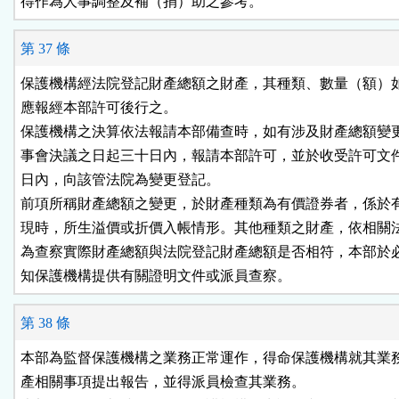
得作為人事調整及補（捐）助之參考。
第 37 條
保護機構經法院登記財產總額之財產，其種類、數量（額）如
應報經本部許可後行之。

保護機構之決算依法報請本部備查時，如有涉及財產總額變更
事會決議之日起三十日內，報請本部許可，並於收受許可文件
日內，向該管法院為變更登記。

前項所稱財產總額之變更，於財產種類為有價證券者，係於有
現時，所生溢價或折價入帳情形。其他種類之財產，依相關法
為查察實際財產總額與法院登記財產總額是否相符，本部於必
知保護機構提供有關證明文件或派員查察。
第 38 條
本部為監督保護機構之業務正常運作，得命保護機構就其業務
產相關事項提出報告，並得派員檢查其業務。
