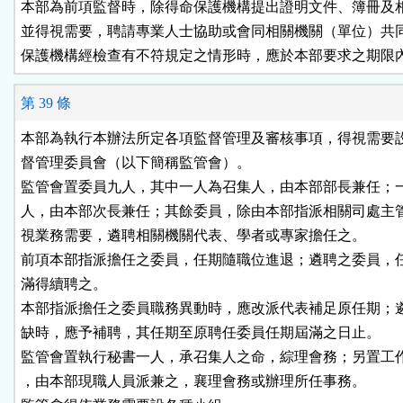
本部為前項監督時，除得命保護機構提出證明文件、簿冊及相
並得視需要，聘請專業人士協助或會同相關機關（單位）共同
保護機構經檢查有不符規定之情形時，應於本部要求之期限
第 39 條
本部為執行本辦法所定各項監督管理及審核事項，得視需要設
督管理委員會（以下簡稱監管會）。

監管會置委員九人，其中一人為召集人，由本部部長兼任；一
人，由本部次長兼任；其餘委員，除由本部指派相關司處主管
視業務需要，遴聘相關機關代表、學者或專家擔任之。

前項本部指派擔任之委員，任期隨職位進退；遴聘之委員，任
滿得續聘之。

本部指派擔任之委員職務異動時，應改派代表補足原任期；遴
缺時，應予補聘，其任期至原聘任委員任期屆滿之日止。

監管會置執行秘書一人，承召集人之命，綜理會務；另置工作
，由本部現職人員派兼之，襄理會務或辦理所任事務。
