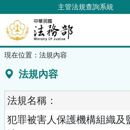
跳
主管法規查詢系統
到
主
要
內
容
::
現在位置：
法規內容
區
塊
法規內容
法規名稱：
犯罪被害人保護機構組織及