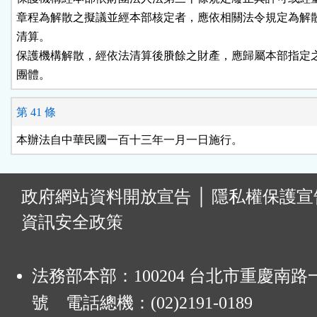
章程為解散之擬議並經本部核定者，應依相關法令規定為解散
清算。

保護機構解散，經依法清算後賸餘之財產，應歸屬本部指定之
團體。
第 41 條
本辦法自中華民國一百十三年一月一日施行。
:
政府網站資料開放宣告
│
隱私權保護宣
資訊安全政策
法務部本部：100204 台北市重慶南路一
號 電話總機：(02)2191-0189