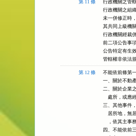
第 11 條
行政機關之管轄
行政機關之組織
未一併修正時，
其共同上級機關
行政機關經裁併
前二項公告事項
公告特定有生效
管轄權非依法
第 12 條
不能依前條第一
一、關於不動產
二、關於企業之
    處所，或
三、其他事件，
    居所地
    ，依其主
四、不能依前三