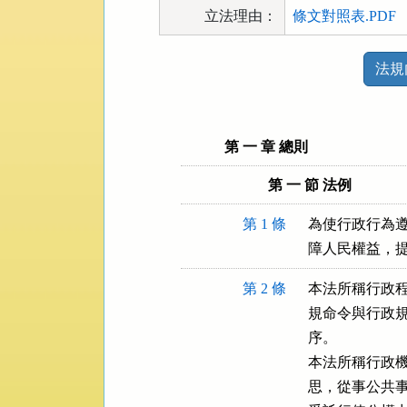
立法理由：
條文對照表.PDF
法
法規
規
功
能
按
第 一 章 總則
鈕
第 一 節 法例
區
第 1 條
為使行政行為遵
障人民權益，
第 2 條
本法所稱行政程
規命令與行政規
序。

本法所稱行政機
思，從事公共事