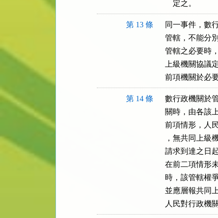
    定之。
第 13 條
同一事件，數行
管轄，不能分別
管轄之必要時，
上級機關協議定
前項機關於必
第 14 條
數行政機關於管
關時，由各該上
前項情形，人民
，無共同上級機
請求到達之日起
在前二項情形未
時，該管轄權爭
並應層報共同上
人民對行政機