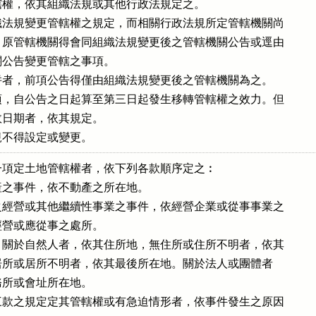
權，依其組織法規或其他行政法規定之。

法規變更管轄權之規定，而相關行政法規所定管轄機關尚

原管轄機關得會同組織法規變更後之管轄機關公告或逕由

公告變更管轄之事項。

者，前項公告得僅由組織法規變更後之管轄機關為之。

，自公告之日起算至第三日起發生移轉管轄權之效力。但

日期者，依其規定。

規不得設定或變更。
項定土地管轄權者，依下列各款順序定之︰

之事件，依不動產之所在地。

經營或其他繼續性事業之事件，依經營企業或從事事業之

應經營或應從事之處所。

關於自然人者，依其住所地，無住所或住所不明者，依其

，無居所或居所不明者，依其最後所在地。關於法人或團體者

事務所或會址所在地。

款之規定定其管轄權或有急迫情形者，依事件發生之原因
