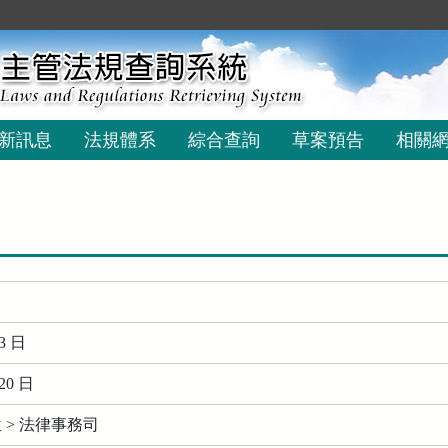
新訊息
法規體系
綜合查詢
草案預告
相關
3 日
20 日
 > 法律事務司