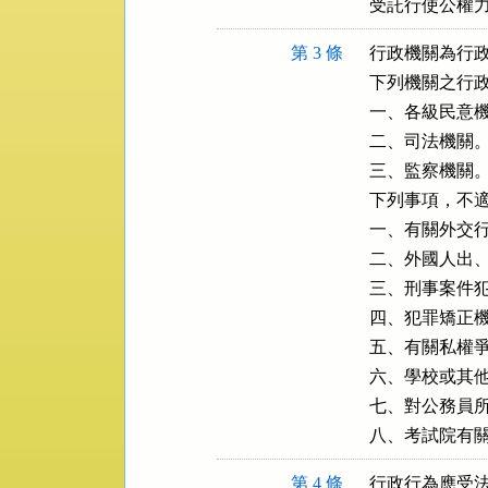
受託行使公權
第 3 條
行政機關為行政
下列機關之行政
一、各級民意機
二、司法機關。
三、監察機關。
下列事項，不適
一、有關外交行
二、外國人出、
三、刑事案件犯
四、犯罪矯正機
五、有關私權爭
六、學校或其他
七、對公務員所
八、考試院有
第 4 條
行政行為應受