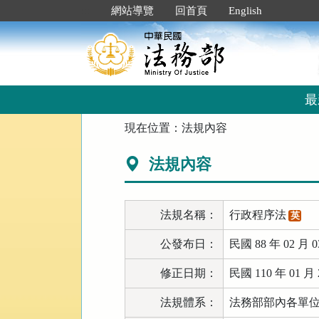
跳
:::
網站導覽
回首頁
English
到
主
要
內
容
區
最
塊
:::
現在位置：
法規內容
法規內容
法規名稱：
行政程序法
英
公發布日：
民國 88 年 02 月 0
修正日期：
民國 110 年 01 月 
法規體系：
法務部部內各單位