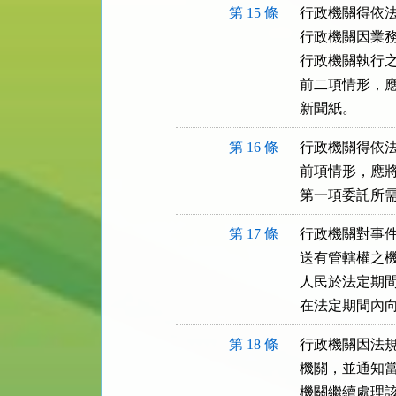
第 15 條
行政機關得依法
行政機關因業務
行政機關執行之
前二項情形，應
新聞紙。
第 16 條
行政機關得依法
前項情形，應將
第一項委託所
第 17 條
行政機關對事件
送有管轄權之機
人民於法定期間
在法定期間內
第 18 條
行政機關因法規
機關，並通知當
機關繼續處理