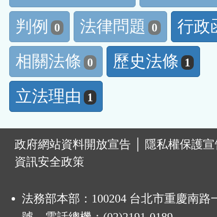
判例
法律問題
行政
0
0
相關法條
歷史法條
0
1
立法理由
1
:
政府網站資料開放宣告
│
隱私權保護宣
資訊安全政策
法務部本部：100204 台北市重慶南路一