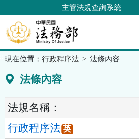
跳
主管法規查詢系統
到
主
要
內
容
::
現在位置：
行政程序法
法條內容
區
塊
法條內容
法規名稱：
行政程序法
英