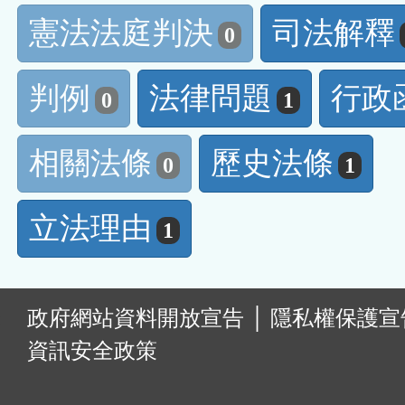
憲法法庭判決
司法解釋
0
判例
法律問題
行政
0
1
相關法條
歷史法條
0
1
立法理由
1
:
政府網站資料開放宣告
│
隱私權保護宣
資訊安全政策