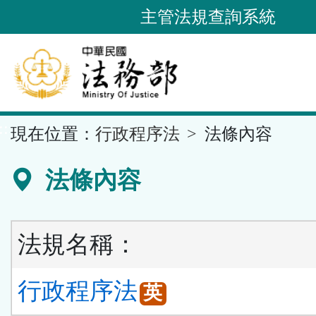
跳
主管法規查詢系統
到
主
要
內
容
::
現在位置：
行政程序法
法條內容
區
塊
法條內容
法規名稱：
行政程序法
英