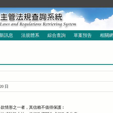
新訊息
法規體系
綜合查詢
草案預告
相關
20 日
款情形之一者，其信賴不值得保護︰
