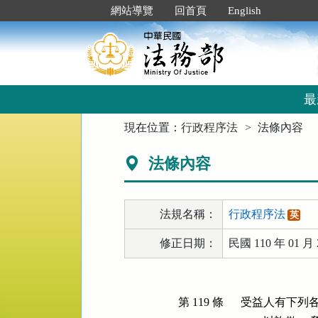
跳
:::
網站導覽
回首頁
English
到
主
要
內
容
區
最
塊
:::
現在位置：
行政程序法
法條內容
法條內容
法規名稱：
行政程序法
英
修正日期：
民國 110 年 01 月 
第 119 條
受益人有下列各