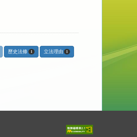
歷史法條
立法理由
1
1