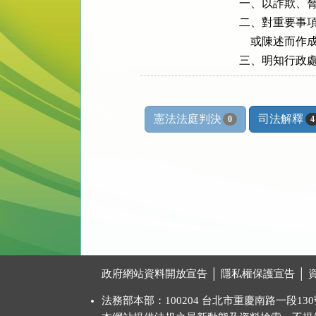
一、以詐欺、脅
二、對重要事項
    或陳述而
三、明知行政
憲法法庭判決
司法解釋
0
4
:::
政府網站資料開放宣告
│
隱私權保護宣告
│
法務部本部：100204 台北市重慶南路一段130號 