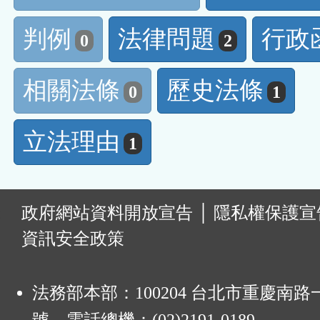
判例
法律問題
行政
0
2
相關法條
歷史法條
0
1
立法理由
1
:
政府網站資料開放宣告
│
隱私權保護宣
資訊安全政策
法務部本部：100204 台北市重慶南路一