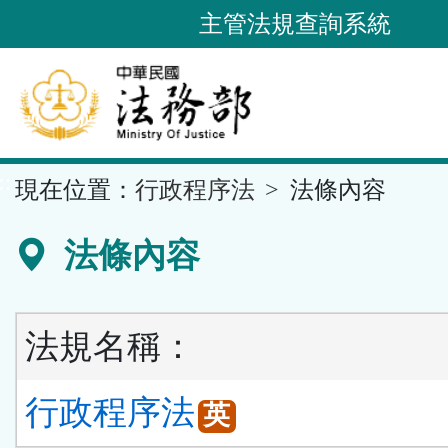
跳
主管法規查詢系統
到
主
要
內
容
::
現在位置：
行政程序法
法條內容
區
塊
法條內容
法規名稱：
行政程序法
英