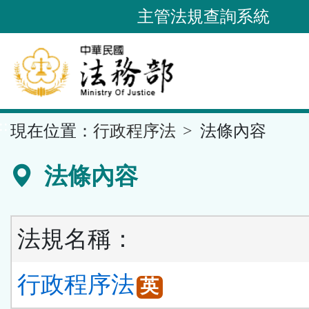
跳
主管法規查詢系統
到
主
要
內
容
::
現在位置：
行政程序法
法條內容
區
塊
法條內容
法規名稱：
行政程序法
英