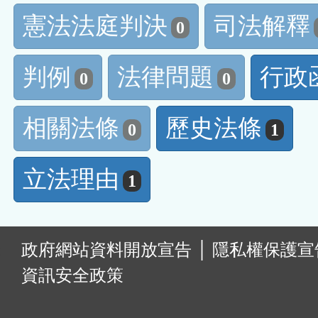
憲法法庭判決
司法解釋
0
判例
法律問題
行政
0
0
相關法條
歷史法條
0
1
立法理由
1
:
政府網站資料開放宣告
│
隱私權保護宣
資訊安全政策