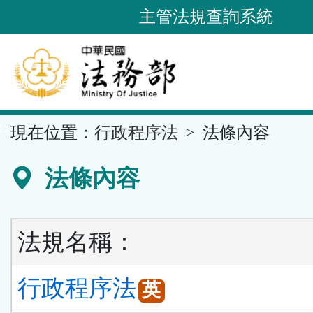
跳
主管法規查詢系統
到
主
要
內
容
::
現在位置：
行政程序法
法條內容
區
塊
法條內容
法規名稱：
行政程序法
英