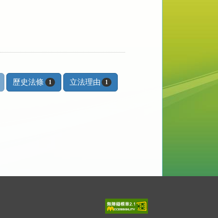
歷史法條
立法理由
1
1