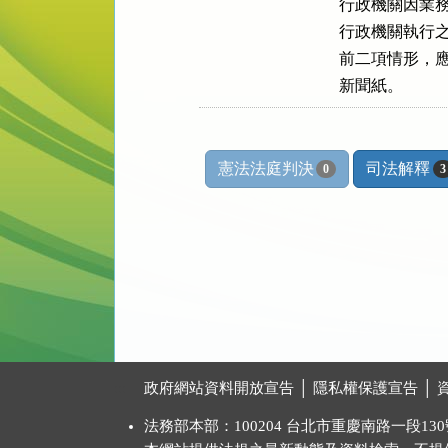
行政機關因業務
行政機關執行之
前二項情形，應
新聞紙。
憲法法庭判決
司法解釋
0
3
:::
政府網站資料開放宣告
│
隱私權保護宣告
│
法務部本部：100204 台北市重慶南路一段130號 