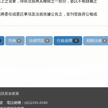
上之需要，得依法規將其權限之一部分，委託不相隸屬之

。

將委任或委託事項及法規依據公告之，並刊登政府公報或

判例
法律問題
行政函釋
相關法條
0
0
55
0
資訊安全政策
電話總機：(02)2191-0189