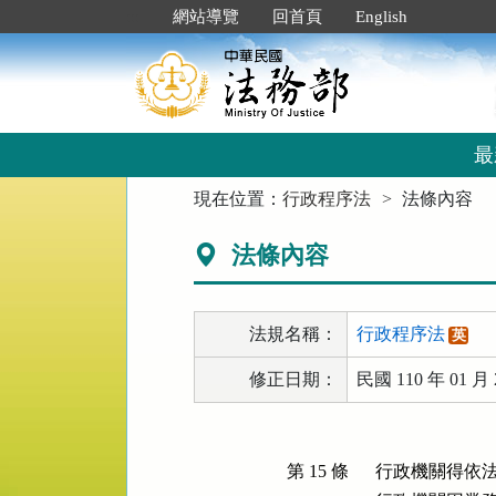
跳
:::
網站導覽
回首頁
English
到
主
要
內
容
區
最
塊
:::
現在位置：
行政程序法
法條內容
法條內容
法規名稱：
行政程序法
英
修正日期：
民國 110 年 01 月 
第 15 條
行政機關得依法