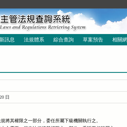
新訊息
法規體系
綜合查詢
草案預告
相關
20 日
規將其權限之一部分，委任所屬下級機關執行之。
