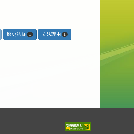
歷史法條
立法理由
1
1