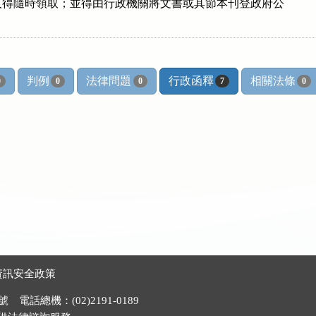
得隨時領取；並得由行政機關將文書或其節本刊登政府公

判例
法律問題
行政函釋
相關法條
0
0
0
7
0
資訊安全政策
電話總機：(02)2191-0189