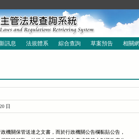
新訊息
法規體系
綜合查詢
草案預告
相關
20 日
政機關保管送達之文書，而於行政機關公告欄黏貼公告，
