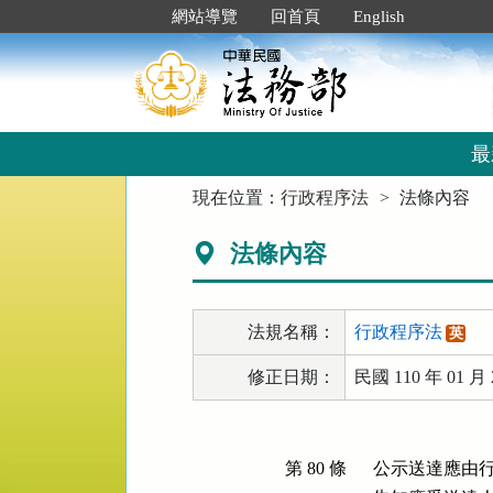
跳
:::
網站導覽
回首頁
English
到
主
要
內
容
區
最
塊
:::
現在位置：
行政程序法
法條內容
法條內容
法規名稱：
行政程序法
英
修正日期：
民國 110 年 01 月 
第 80 條
公示送達應由行