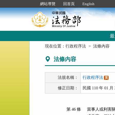
跳
:::
網站導覽
回首頁
English
到
主
要
內
容
區
最
塊
:::
現在位置：
行政程序法
法條內容
法條內容
法規名稱：
行政程序法
英
修正日期：
民國 110 年 01 月 
第 46 條
當事人或利害關