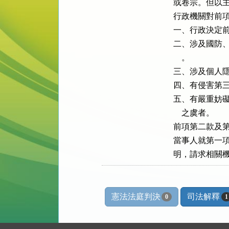
或卷宗。但以主
行政機關對前項
一、行政決定前
二、涉及國防、
    。

三、涉及個人隱
四、有侵害第三
五、有嚴重妨礙
    之虞者。

前項第二款及第
當事人就第一項
明，請求相關
憲法法庭判決
司法解釋
0
1