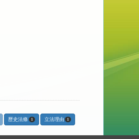
歷史法條
立法理由
1
1