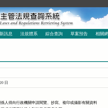
新訊息
法規體系
綜合查詢
草案預告
相關
20 日
係人得向行政機關申請閱覽、抄寫、複印或攝影有關資料
