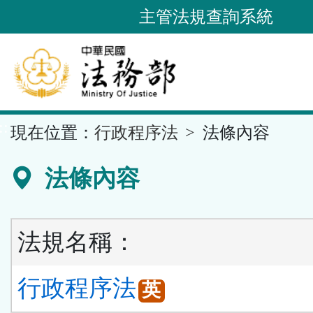
跳
主管法規查詢系統
到
主
要
內
容
::
現在位置：
行政程序法
法條內容
區
塊
法條內容
法規名稱：
行政程序法
英